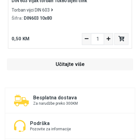
DIN 603 Vijak torban 10x80 bijeli cink
Torban vijci DIN 603
Šifra:
DIN603 10x80
0,50 KM
Učitajte više
Besplatna dostava
Za narudžbe preko 300KM
Podrška
Pozovite za informacije