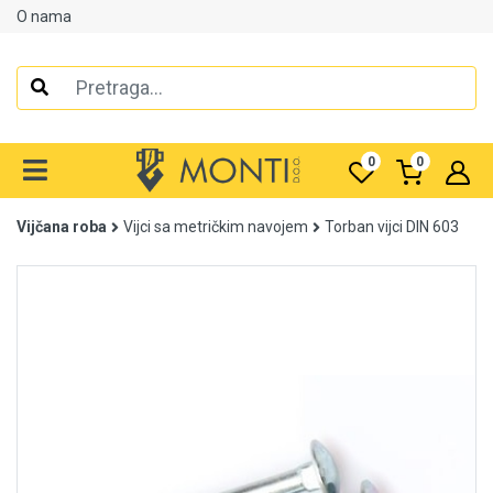
O nama
Alati
Elektrooprema
0
0
Grijanje i klimatizacija
Vijčana roba
Vijci sa metričkim navojem
Torban vijci DIN 603
Mjerno-regulaciona oprema
RASPRODAJA
Rasvjeta
Tehnička hemija i kućni program
Videonadzor
Vijčana roba