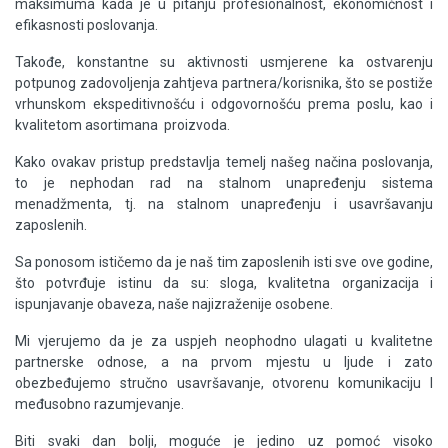
maksimuma kada je u pitanju profesionalnost, ekonomičnost i
efikasnosti poslovanja.
Takođe, konstantne su aktivnosti usmjerene ka ostvarenju
potpunog zadovoljenja zahtjeva partnera/korisnika, što se postiže
vrhunskom ekspeditivnošću i odgovornošću prema poslu, kao i
kvalitetom asortimana proizvoda.
Kako ovakav pristup predstavlja temelj našeg načina poslovanja,
to je nephodan rad na stalnom unapređenju sistema
menadžmenta, tj. na stalnom unapređenju i usavršavanju
zaposlenih.
Sa ponosom ističemo da je naš tim zaposlenih isti sve ove godine,
što potvrđuje istinu da su: sloga, kvalitetna organizacija i
ispunjavanje obaveza, naše najizraženije osobene.
Mi vjerujemo da je za uspjeh neophodno ulagati u kvalitetne
partnerske odnose, a na prvom mjestu u ljude i zato
obezbeđujemo stručno usavršavanje, otvorenu komunikaciju I
međusobno razumjevanje.
Biti svaki dan bolji, moguće je jedino uz pomoć visoko