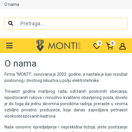
O nama
Alati
Elektrooprema
0
0
Grijanje i klimatizacija
O nama
Mjerno-regulaciona oprema
Firma “MONTI”, osnovana je 2002. godine, a nastala je kao rezultat
RASPRODAJA
poslovnog i životnog iskustva u polju elektrotehnike.
Rasvjeta
Trinaest godina marljivog rada, održanih poslovnih obećanja,
ispoštovanih rokova i mnoštvo kvaliteno obavljenog posla, dovelo
Tehnička hemija i kućni program
je do toga da jednu skromna porodična radnja, preraste u veoma
ozbiljno privatno preduzeće, koje danas zapošljava petnaest
Videonadzor
visokoobrazovanih kadrova.
Naše osnovno opredjeljenje i neprekidna težnja, jeste postizanje
Vijčana roba