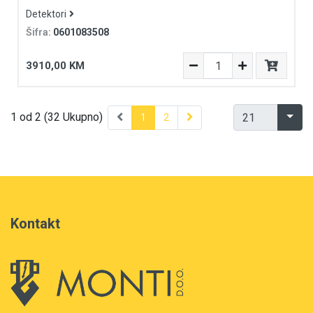
Detektori
Šifra:
0601083508
3910,00 KM
1 od 2 (32 Ukupno)
1
2
Kontakt