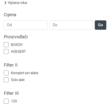
Grijanje i klimatizacija
Vijčana roba
Mjerno-regulaciona oprema
Cijena
RASPRODAJA
Go
Rasvjeta
Proizvođači
BOSCH
Tehnička hemija i kućni program
HOEGERT
Videonadzor
Filter II
Vijčana roba
Komplet set alata
Solo alat
Filter III
12V