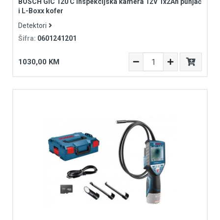
BOSCH GIC 120 C Inspekcijska kamera 12V 1x2Ah punjač
i L-Boxx kofer
Detektori
Šifra:
0601241201
1030,00 KM