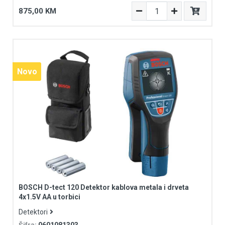
875,00 KM
Novo
Novo
BOSCH D-tect 120 Detektor kablova metala i drveta
4x1.5V AA u torbici
Detektori