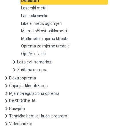
Detektori
Laserski metri
Laserski niveliri
Laserski niveliri
Libele, metri, uglomjeri
Libele, metri, uglomjeri
Mjerni točkovi - ciklometri
Mjerni točkovi - ciklometri
Multimetri i mjerna kliješta
Oprema za mjerne uređaje
Multimetri i mjerna kliješta
Optički niveliri
Ležajevi i semerinzi
Oprema za mjerne uređaje
Zaštitna oprema
Optički niveliri
Elektrooprema
Grijanje i klimatizacija
Ležajevi i semerinzi
Mjerno-regulaciona oprema
RASPRODAJA
Zaštitna oprema
Rasvjeta
Tehnička hemija i kućni program
Elektrooprema
Videonadzor