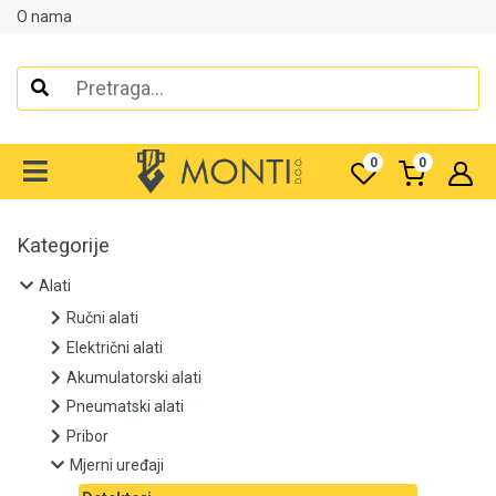
O nama
Alati
Ručni alati
0
0
Električni alati
Akumulatorski alati
Kategorije
Pneumatski alati
Alati
Ručni alati
Pribor
Električni alati
Akumulatorski alati
Mjerni uređaji
Pneumatski alati
Pribor
Detektori
Mjerni uređaji
Laserski metri