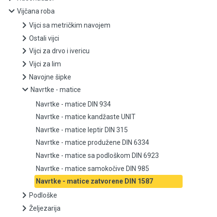
Vijčana roba
Vijci sa metričkim navojem
Vijci sa metričkim navojem
Ostali vijci
Ostali vijci
Vijci za drvo i ivericu
Vijci za drvo i ivericu
Vijci za lim
Navojne šipke
Vijci za lim
Navrtke - matice
Navrtke - matice DIN 934
Navojne šipke
Navrtke - matice kandžaste UNIT
Navrtke - matice
Navrtke - matice leptir DIN 315
Navrtke - matice produžene DIN 6334
Navrtke - matice DIN 934
Navrtke - matice sa podloškom DIN 6923
Navrtke - matice samokočive DIN 985
Navrtke - matice kandžaste UNIT
Navrtke - matice zatvorene DIN 1587
Navrtke - matice leptir DIN 315
Podloške
Željezarija