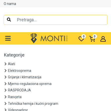
O nama
Alati
Elektrooprema
0
0
Grijanje i klimatizacija
Mjerno-regulaciona oprema
Kategorije
RASPRODAJA
Alati
Elektrooprema
Rasvjeta
Grijanje i klimatizacija
Mjerno-regulaciona oprema
Tehnička hemija i kućni program
RASPRODAJA
Videonadzor
Rasvjeta
Tehnička hemija i kućni program
Vijčana roba
Videonadzor