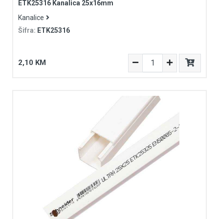
ETK25316 Kanalica 25x16mm
Kanalice
Šifra:
ETK25316
2,10 KM