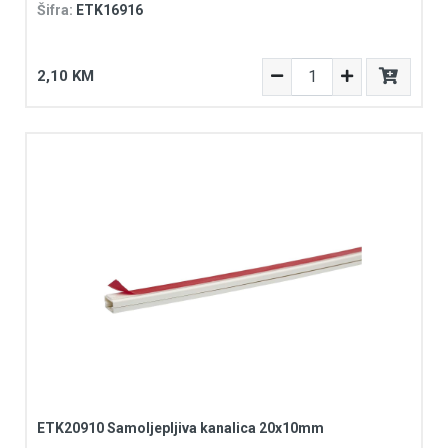
Šifra:
ETK16916
2,10 KM
ETK20910 Samoljepljiva kanalica 20x10mm