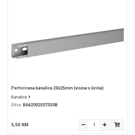
Perforirana kanalica 20x25mm (visina x širina)
Kanalice
Šifra:
BA62002507030B
5,50 KM