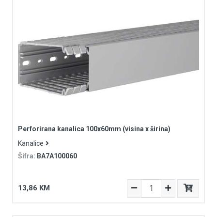
Perforirana kanalica 100x60mm (visina x širina)
Kanalice
Šifra:
BA7A100060
13,86 KM