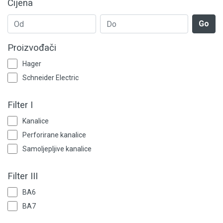
Cijena
RASPRODAJA
Go
Rasvjeta
Proizvođači
Tehnička hemija i kućni program
Hager
Videonadzor
Schneider Electric
Vijčana roba
Filter I
Kanalice
Perforirane kanalice
Samoljepljive kanalice
Filter III
BA6
BA7