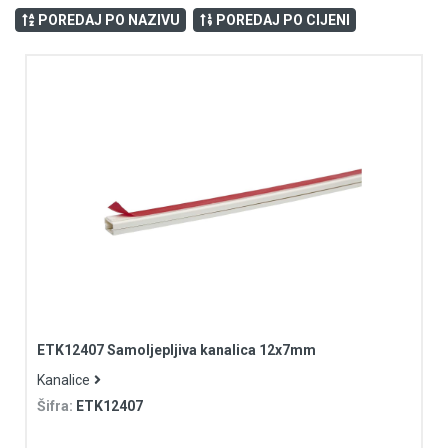
POREDAJ PO NAZIVU
POREDAJ PO CIJENI
ETK12407 Samoljepljiva kanalica 12x7mm
Kanalice
Šifra:
ETK12407