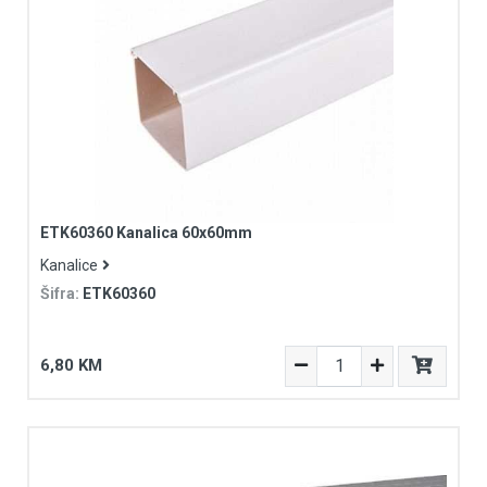
ETK60360 Kanalica 60x60mm
Kanalice
Šifra:
ETK60360
6,80 KM