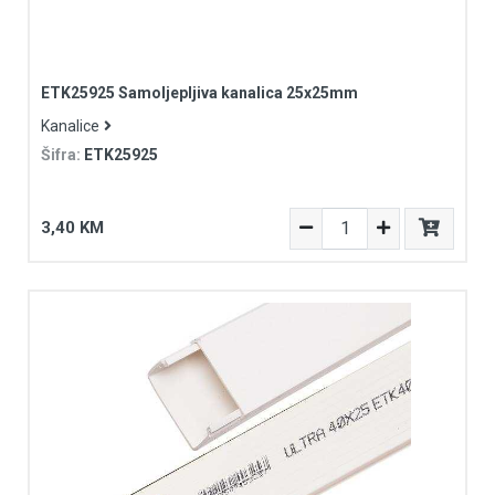
ETK25925 Samoljepljiva kanalica 25x25mm
Kanalice
Šifra:
ETK25925
3,40 KM