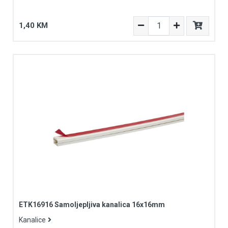
1,40 KM
ETK16916 Samoljepljiva kanalica 16x16mm
Kanalice