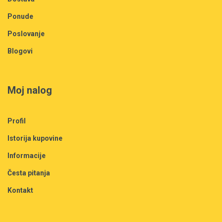
Ponude
Poslovanje
Blogovi
Moj nalog
Profil
Istorija kupovine
Informacije
Česta pitanja
Kontakt