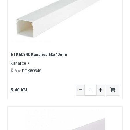
ETK60340 Kanalica 60x40mm
Kanalice
Šifra:
ETK60340
5,40 KM