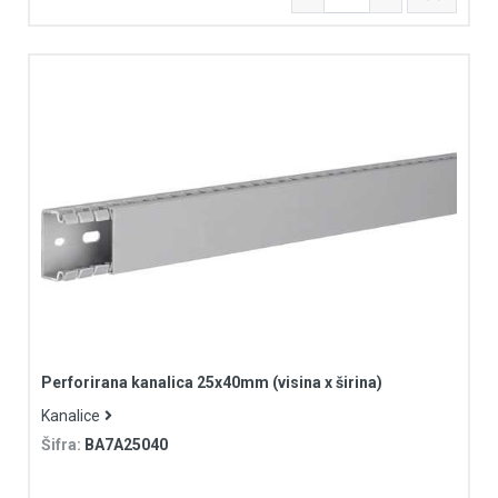
Perforirana kanalica 25x40mm (visina x širina)
Kanalice
Šifra:
BA7A25040