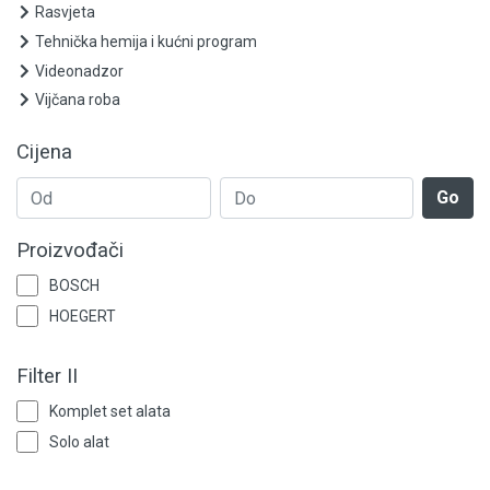
Ležajevi i semerinzi
Rasvjeta
Tehnička hemija i kućni program
Zaštitna oprema
Videonadzor
Vijčana roba
Elektrooprema
Cijena
Grijanje i klimatizacija
Go
Mjerno-regulaciona oprema
Proizvođači
RASPRODAJA
BOSCH
Rasvjeta
HOEGERT
Tehnička hemija i kućni program
Filter II
Videonadzor
Komplet set alata
Solo alat
Vijčana roba