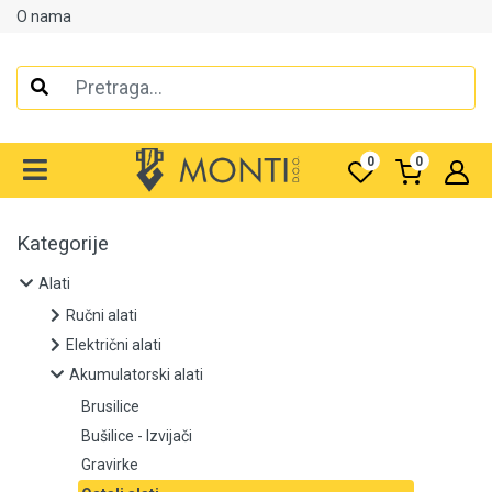
O nama
Alati
Ručni alati
0
0
Električni alati
Akumulatorski alati
Kategorije
Alati
Brusilice
Ručni alati
Bušilice - Izvijači
Električni alati
Akumulatorski alati
Gravirke
Brusilice
Ostali alati
Bušilice - Izvijači
Gravirke
Polirke i šlajfarice