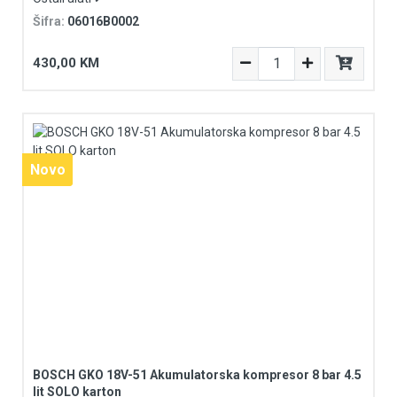
Šifra:
06016B0002
430,00 KM
Novo
Novo
BOSCH GKO 18V-51 Akumulatorska kompresor 8 bar 4.5
lit SOLO karton