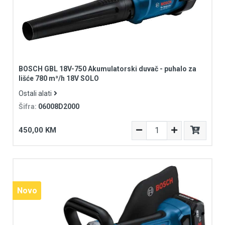
BOSCH GBL 18V-750 Akumulatorski duvač - puhalo za
lišće 780 m³/h 18V SOLO
Ostali alati
Šifra:
06008D2000
450,00 KM
Novo
Novo