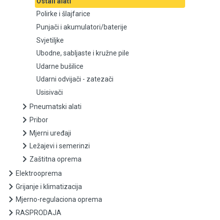
Ostali alati
Polirke i šlajfarice
Punjači i akumulatori/baterije
Punjači i akumulatori/baterije
Svjetiljke
Svjetiljke
Ubodne, sabljaste i kružne pile
Ubodne, sabljaste i kružne pile
Udarne bušilice
Udarni odvijači - zatezači
Udarne bušilice
Usisivači
Pneumatski alati
Udarni odvijači - zatezači
Pribor
Usisivači
Mjerni uređaji
Ležajevi i semerinzi
Pneumatski alati
Zaštitna oprema
Elektrooprema
Pribor
Grijanje i klimatizacija
Mjerni uređaji
Mjerno-regulaciona oprema
RASPRODAJA