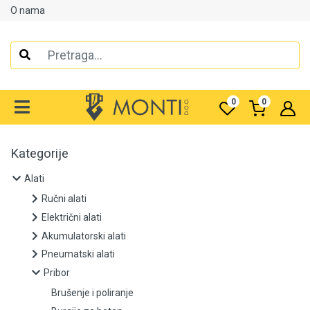
O nama
Alati
Ručni alati
0
0
Električni alati
Akumulatorski alati
Kategorije
Pneumatski alati
Alati
Ručni alati
Pribor
Električni alati
Akumulatorski alati
Brušenje i poliranje
Pneumatski alati
Pribor
Burgije za beton
Brušenje i poliranje
Burgije za drvo