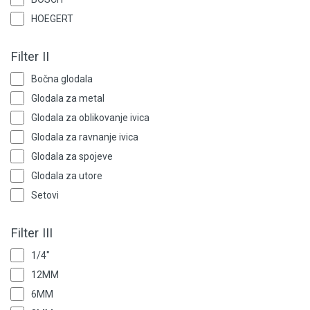
Grijanje i klimatizacija
HOEGERT
Mjerno-regulaciona oprema
Filter II
RASPRODAJA
Bočna glodala
Glodala za metal
Rasvjeta
Glodala za oblikovanje ivica
Tehnička hemija i kućni program
Glodala za ravnanje ivica
Glodala za spojeve
Videonadzor
Glodala za utore
Setovi
Vijčana roba
Filter III
1/4"
12MM
6MM