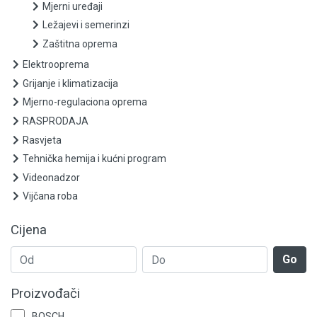
Listovi ubodnih i sabljastih pila
Mjerni uređaji
Ležajevi i semerinzi
Ostali pribor
Zaštitna oprema
Elektrooprema
Pribor i oprema za gravirke
Grijanje i klimatizacija
Pribor i oprema za zavarivanje
Mjerno-regulaciona oprema
RASPRODAJA
Rezne i brusne ploče za brusilice
Rasvjeta
Tehnička hemija i kućni program
Setovi raznog pribora
Videonadzor
Mjerni uređaji
Vijčana roba
Cijena
Ležajevi i semerinzi
Go
Zaštitna oprema
Proizvođači
Elektrooprema
BOSCH