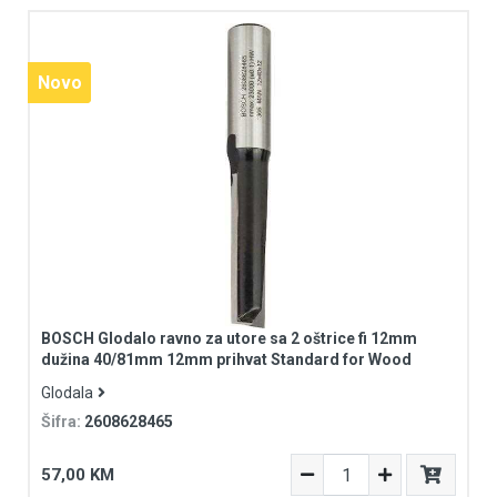
Novo
Novo
BOSCH Glodalo ravno za utore sa 2 oštrice fi 12mm
dužina 40/81mm 12mm prihvat Standard for Wood
Glodala
Šifra:
2608628465
57,00 KM