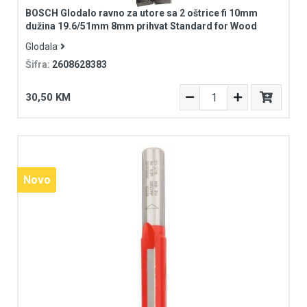
BOSCH Glodalo ravno za utore sa 2 oštrice fi 10mm
dužina 19.6/51mm 8mm prihvat Standard for Wood
Glodala
Šifra:
2608628383
30,50 KM
Novo
Novo