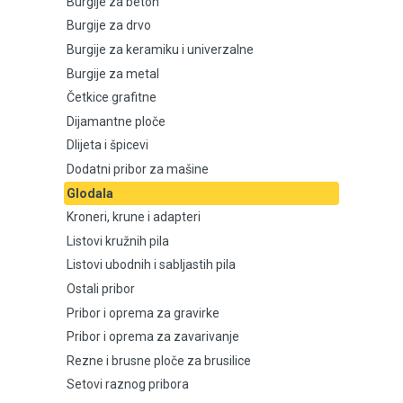
Burgije za beton
Burgije za drvo
Burgije za keramiku i univerzalne
Burgije za keramiku i univerzalne
Burgije za metal
Burgije za metal
Četkice grafitne
Četkice grafitne
Dijamantne ploče
Dlijeta i špicevi
Dijamantne ploče
Dodatni pribor za mašine
Glodala
Dlijeta i špicevi
Kroneri, krune i adapteri
Dodatni pribor za mašine
Listovi kružnih pila
Listovi ubodnih i sabljastih pila
Glodala
Ostali pribor
Pribor i oprema za gravirke
Kroneri, krune i adapteri
Pribor i oprema za zavarivanje
Rezne i brusne ploče za brusilice
Listovi kružnih pila
Setovi raznog pribora