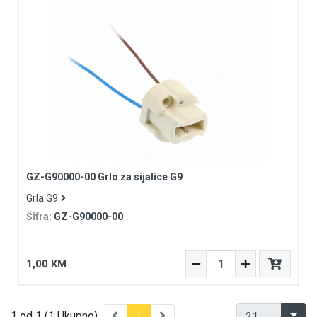
Videonadzor
Vijčana roba
GZ-G90000-00 Grlo za sijalice G9
Grla G9
Šifra:
GZ-G90000-00
1,00 KM
1 od 1 (1 Ukupno)
1