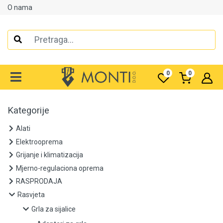
O nama
Alati
Elektrooprema
0
0
Grijanje i klimatizacija
Mjerno-regulaciona oprema
Kategorije
RASPRODAJA
Alati
Elektrooprema
Rasvjeta
Grijanje i klimatizacija
Mjerno-regulaciona oprema
Grla za sijalice
RASPRODAJA
Rasvjeta
Adapteri za grla
Grla za sijalice
Grla E14