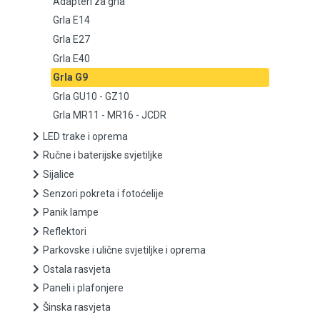
Adapteri za grla
Grla E14
Grla E27
Grla E27
Grla E40
Grla E40
Grla G9
Grla G9
Grla GU10 - GZ10
Grla MR11 - MR16 - JCDR
Grla GU10 - GZ10
LED trake i oprema
Ručne i baterijske svjetiljke
Grla MR11 - MR16 - JCDR
Sijalice
LED trake i oprema
Senzori pokreta i fotoćelije
Panik lampe
Ručne i baterijske svjetiljke
Reflektori
Parkovske i ulične svjetiljke i oprema
Sijalice
Ostala rasvjeta
Paneli i plafonjere
Senzori pokreta i fotoćelije
Šinska rasvjeta