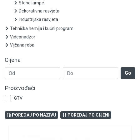
Panik lampe
Stone lampe
Dekorativna rasvjeta
Reflektori
Industrijska rasvjeta
Tehnička hemija i kućni program
Parkovske i ulične svjetiljke i oprema
Videonadzor
Ostala rasvjeta
Vijčana roba
Paneli i plafonjere
Cijena
Šinska rasvjeta
Go
Stone lampe
Proizvođači
GTV
Dekorativna rasvjeta
Industrijska rasvjeta
POREDAJ PO NAZIVU
POREDAJ PO CIJENI
Tehnička hemija i kućni program