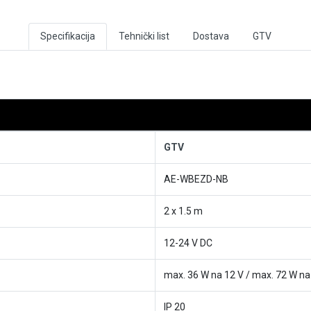
Specifikacija
Tehnički list
Dostava
GTV
GTV
AE-WBEZD-NB
2 x 1.5 m
12-24 V DC
max. 36 W na 12 V / max. 72 W na
IP 20