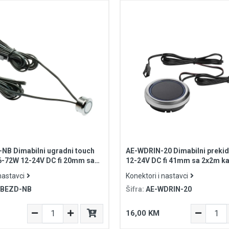
B Dimabilni ugradni touch
AE-WDRIN-20 Dimabilni preki
6-72W 12-24V DC fi 20mm sa
12-24V DC fi 41mm sa 2x2m ka
la
nastavci
Konektori i nastavci
WBEZD-NB
Šifra:
AE-WDRIN-20
16,00 KM