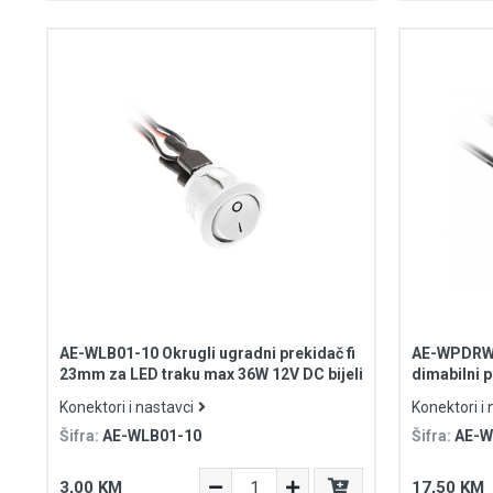
AE-WLB01-10 Okrugli ugradni prekidač fi
AE-WPDRW-
23mm za LED traku max 36W 12V DC bijeli
dimabilni 
12V 50W sa
Konektori i nastavci
Konektori i 
Šifra:
AE-WLB01-10
Šifra:
AE-
3,00 KM
17,50 KM