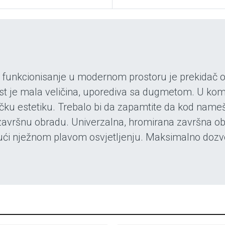
unkcionisanje u modernom prostoru je prekidač osj
st je mala veličina, uporediva sa dugmetom. U ko
ičku estetiku. Trebalo bi da zapamtite da kod nameš
 završnu obradu. Univerzalna, hromirana završna obr
ljujući nježnom plavom osvjetljenju. Maksimalno do