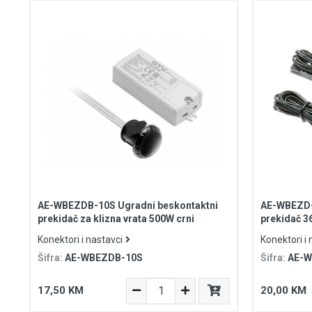
AE-WBEZDB-10S Ugradni beskontaktni
AE-WBEZD-N
prekidač za klizna vrata 500W crni
prekidač 3
2x1.5m kab
Konektori i nastavci
Konektori i 
Šifra:
AE-WBEZDB-10S
Šifra:
AE-
17,50 KM
20,00 KM