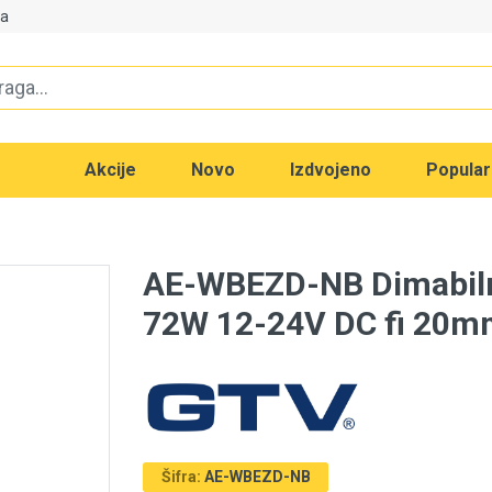
va
Akcije
Novo
Izdvojeno
Popula
AE-WBEZD-NB Dimabilni
72W 12-24V DC fi 20mm
Šifra:
AE-WBEZD-NB