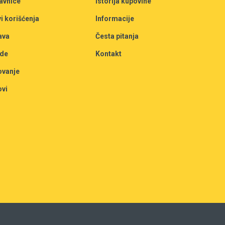
avnice
Istorija kupovine
i korišćenja
Informacije
ava
Česta pitanja
de
Kontakt
ovanje
ovi