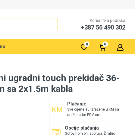
Korisnička podrška
+387 56 490 302
0
0
rno
 ugradni touch prekidač 36-
 sa 2x1.5m kabla
Plaćanje
Sve cijene su izražene u KM sa
uračunatim PDV-om.
Opcije plaćanja
Gotovinom pri isporuci, Žiralno