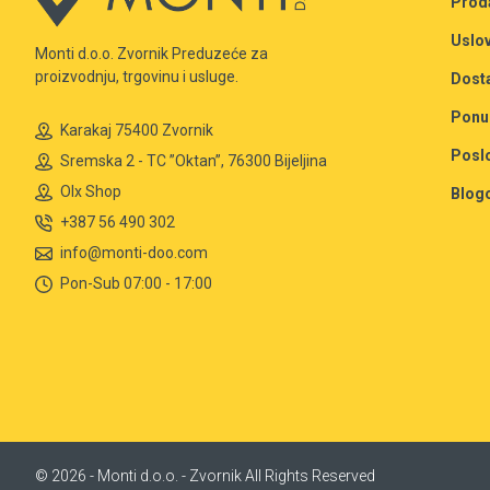
Prod
Uslov
Monti d.o.o. Zvornik Preduzeće za
proizvodnju, trgovinu i usluge.
Dost
Ponu
Karakaj 75400 Zvornik
Posl
Sremska 2 - TC ”Oktan”, 76300 Bijeljina
Olx Shop
Blog
+387 56 490 302
info@monti-doo.com
Pon-Sub 07:00 - 17:00
© 2026 - Monti d.o.o. - Zvornik All Rights Reserved