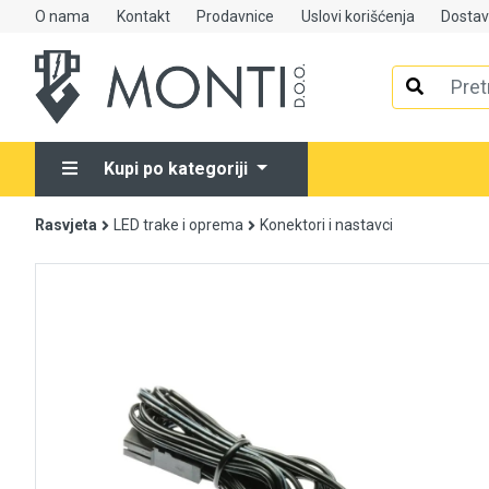
O nama
Kontakt
Prodavnice
Uslovi korišćenja
Dosta
Alati
Elektrooprema
Kupi po kategoriji
Grijanje i klimatizacija
Rasvjeta
LED trake i oprema
Konektori i nastavci
Mjerno-regulaciona oprema
RASPRODAJA
Rasvjeta
Tehnička hemija i kućni program
Videonadzor
Vijčana roba