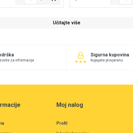
Učitajte više
odrška
Sigurna kupovina
zovite za informacije
Kupujete provjereno
ormacije
Moj nalog
ma
Profil