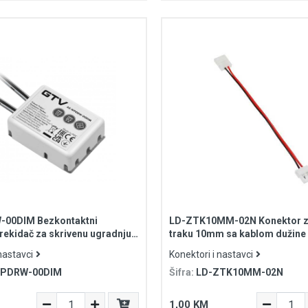
00DIM Bezkontaktni
LD-ZTK10MM-02N Konektor z
prekidač za skrivenu ugradnju
traku 10mm sa kablom dužine
 0.5m kabla
nastavci
Konektori i nastavci
WPDRW-00DIM
Šifra:
LD-ZTK10MM-02N
1,00 KM