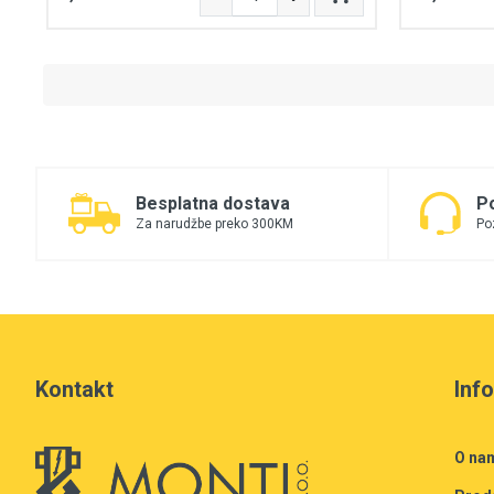
Besplatna dostava
P
Za narudžbe preko 300KM
Po
Kontakt
Inf
O na