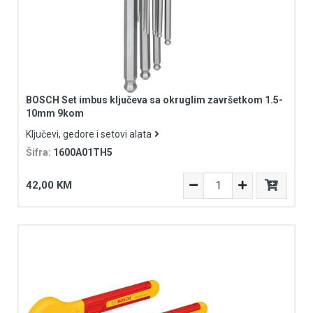
BOSCH Set imbus ključeva sa okruglim završetkom 1.5-
10mm 9kom
Ključevi, gedore i setovi alata
Šifra:
1600A01TH5
42,00 KM