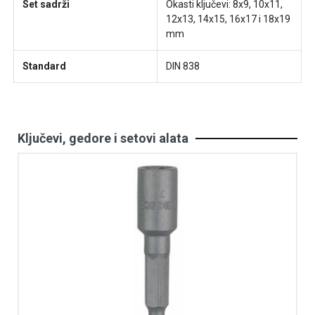
Set sadrži
Okasti ključevi: 8x9, 10x11,
12x13, 14x15, 16x17 i 18x19
mm
Standard
DIN 838
Ključevi, gedore i setovi alata