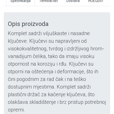
Specifikacija
Tehnički list
Dostava
HOEGERT
Opis proizvoda
Komplet sadrži viljuškaste i nasadne
ključeve. Ključevi su napravljeni od
visokokvalitetnog, tvrdog i izdržljivog hrom-
vanadijum čelika, tako da imaju visoku
otpornost na koroziju i rđu. Ključevi su
otporni na oštećenja i deformacije, što ih
čini pogodnim za rad čak i na teško
dostupnim mjestima. Komplet sadrži
plastični držač za kačenje ključeva, što
olakšava skladištenje i brz pristup potrebnoj
opremi.