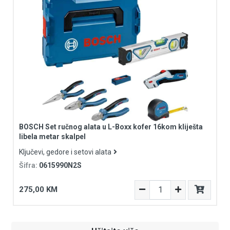
BOSCH Set ručnog alata u L-Boxx kofer 16kom kliješta
libela metar skalpel
Ključevi, gedore i setovi alata
Šifra:
0615990N2S
275,00 KM