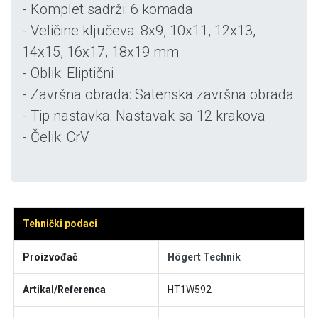
- Komplet sadrži: 6 komada
- Veličine ključeva: 8x9, 10x11, 12x13,
14x15, 16x17, 18x19 mm
- Oblik: Eliptični
- Završna obrada: Satenska završna obrada
- Tip nastavka: Nastavak sa 12 krakova
- Čelik: CrV.
Tehnički podaci
Proizvođač
Högert Technik
Artikal/Referenca
HT1W592