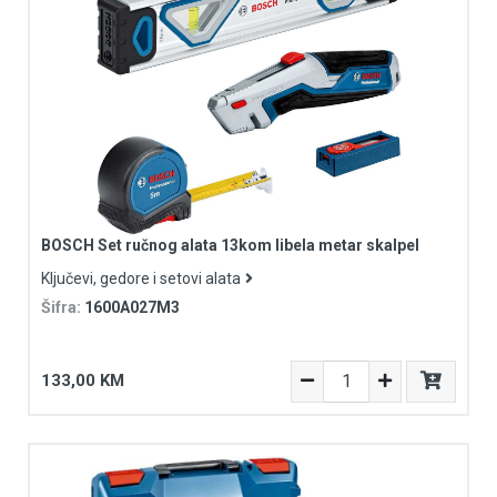
BOSCH Set ručnog alata 13kom libela metar skalpel
Ključevi, gedore i setovi alata
Šifra:
1600A027M3
133,00 KM