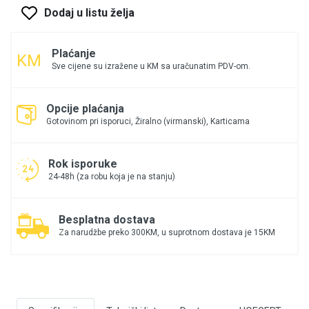
Dodaj u listu želja
Plaćanje
Sve cijene su izražene u KM sa uračunatim PDV-om.
Opcije plaćanja
Gotovinom pri isporuci, Žiralno (virmanski), Karticama
Rok isporuke
24-48h (za robu koja je na stanju)
Besplatna dostava
Za narudžbe preko 300KM, u suprotnom dostava je 15KM