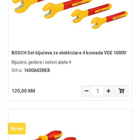
BOSCH Set ključeva ze električare 4 komada VDE 1000V
Ključevi, gedore i setovi alata
Šifra:
1600A02NE8
125,00 KM
Novo