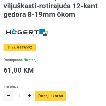
viljuškasti-rotirajuća 12-kant
gedora 8-19mm 6kom
Šifra:
HT1W592
Dostupnost:
Na stanju
61,00 KM
KOLIČINA
Dodaj u korpu