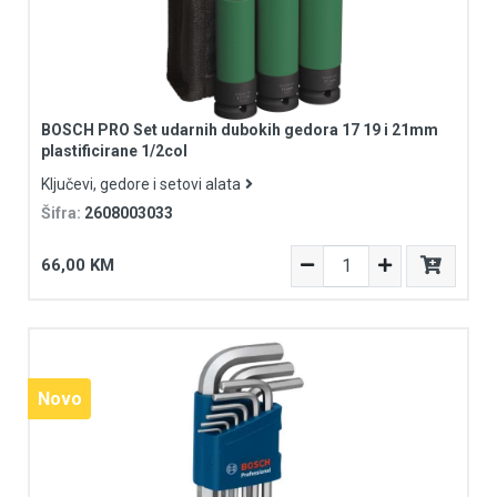
BOSCH PRO Set udarnih dubokih gedora 17 19 i 21mm
plastificirane 1/2col
Ključevi, gedore i setovi alata
Šifra:
2608003033
66,00 KM
Novo