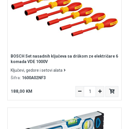
BOSCH Set nasadnih ključeva sa drškom ze električare 6
komada VDE 1000V
Ključevi, gedore i setovi alata
Šifra:
1600A02NF3
188,00 KM