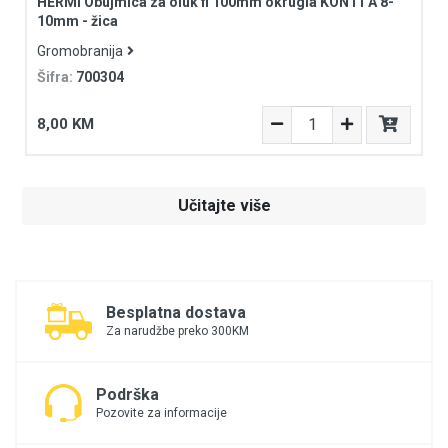
HERMI Obujmica za oluk fi 100mm okrugla KON11 A 8-
10mm - žica
Gromobranija
Šifra:
700304
8,00 KM
Učitajte više
Besplatna dostava
Za narudžbe preko 300KM
Podrška
Pozovite za informacije