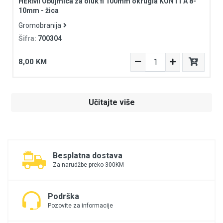
HERMI Obujmica za oluk fi 100mm okrugla KON11 A 8-
10mm - žica
Gromobranija
Šifra:
700304
8,00 KM
Učitajte više
Besplatna dostava
Za narudžbe preko 300KM
Podrška
Pozovite za informacije