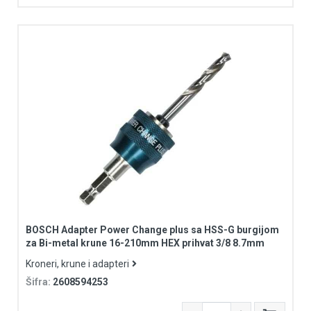
Šiljata dlijeta
Špicasta kliješta
Za aluminijum
Za brusilice
Za bušilice
Za čelik/metal
Za drvo
Za glodalice i blanje
Za inox/nehrđajući čelik
Za ivericu i laminate
Za multimaterijale
BOSCH Adapter Power Change plus sa HSS-G burgijom
Za pile
za Bi-metal krune 16-210mm HEX prihvat 3/8 8.7mm
Za polirke i šlajfarice
Kroneri, krune i adapteri
Za sendvič panele
Šifra:
2608594253
Za usisivače
Za višenamjenske alate