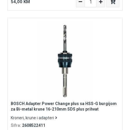
54,00 KM
Za žirafe
Zeleni laserski zrak
BOSCH Adapter Power Change plus sa HSS-G burgijom
za Bi-metal krune 16-210mm SDS plus prihvat
Kroneri, krune i adapteri
Šifra:
2608522411