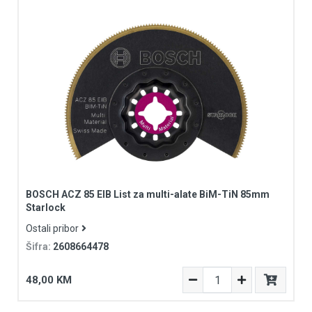
Komplet set alata
Krimp kliješta i prese
Listovi sabljastih pila
Listovi ubodnih pila
Loptasta dlijeta
Makaze i kliješta za sječenje
Mašinske burgije
Metal HSS
Multimaterijal
Organizatori
BOSCH ACZ 85 EIB List za multi-alate BiM-TiN 85mm
Starlock
Platnene torbe za alat
Ostali pribor
Pljosnate burgije
Šifra:
2608664478
PRO HEX-5
Punjači
48,00 KM
PVC koferi za alat
Ravna dlijeta