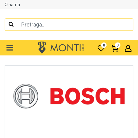
O nama
Alati
Elektrooprema
0
0
Grijanje i klimatizacija
Mjerno-regulaciona oprema
RASPRODAJA
Rasvjeta
Tehnička hemija i kućni program
Videonadzor
Vijčana roba