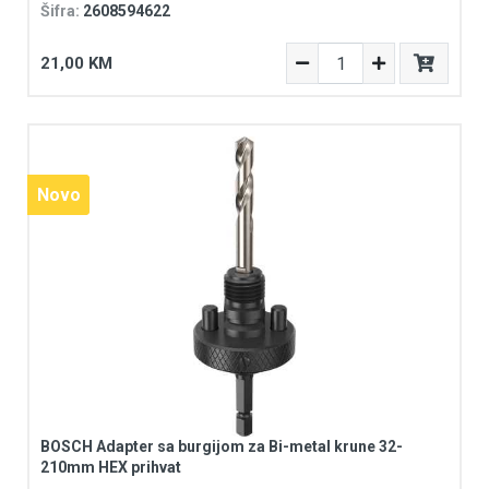
Šifra:
2608594622
21,00 KM
Novo
Novo
BOSCH Adapter sa burgijom za Bi-metal krune 32-
210mm HEX prihvat