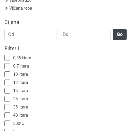
Videonadzor
Vijčana roba
Cijena
Go
Filter I
0,35 litara
0,7 litara
10 litara
12 litara
15 litara
25 litara
35 litara
40 litara
500°C