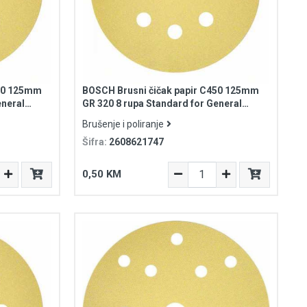
450 125mm
BOSCH Brusni čičak papir C450 125mm
eneral
GR 320 8 rupa Standard for General
Purpose
Brušenje i poliranje
Šifra:
2608621747
0,50 KM