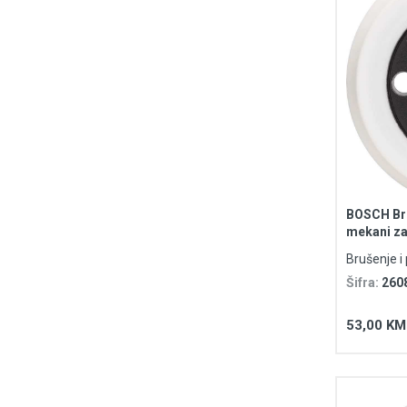
BOSCH Bru
mekani za
Brušenje i 
Šifra:
260
53,00 KM