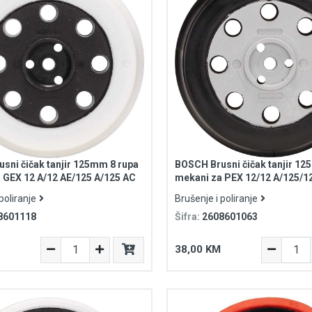
sni čičak tanjir 125mm 8 rupa
BOSCH Brusni čičak tanjir 12
 GEX 12 A/12 AE/125 A/125 AC
mekani za PEX 12/12 A/125/1
poliranje
Brušenje i poliranje
8601118
Šifra:
2608601063
38,00 KM