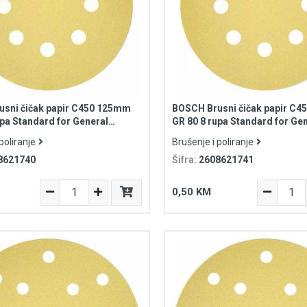
sni čičak papir C450 125mm
BOSCH Brusni čičak papir C
upa Standard for General
GR 80 8 rupa Standard for Ge
Purpose
poliranje
Brušenje i poliranje
8621740
Šifra:
2608621741
0,50 KM