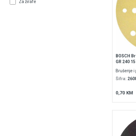
Za žirafe
BOSCH Bru
GR 240 15
Purpose
Brušenje i 
Šifra:
260
0,70 KM