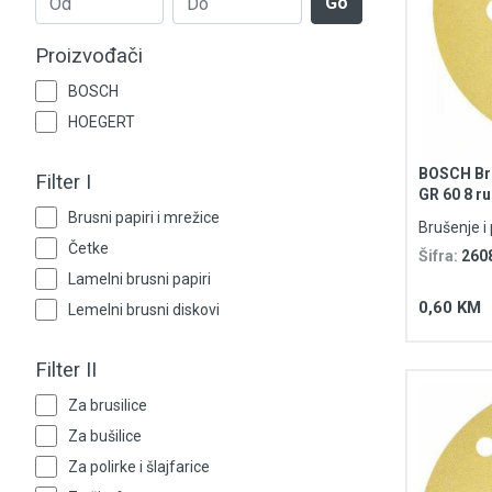
Go
Grijanje i klimatizacija
Proizvođači
Mjerno-regulaciona oprema
BOSCH
RASPRODAJA
HOEGERT
Rasvjeta
BOSCH Bru
Filter I
GR 60 8 r
Purpose
Tehnička hemija i kućni program
Brusni papiri i mrežice
Brušenje i 
Četke
Šifra:
260
Videonadzor
Lamelni brusni papiri
0,60 KM
Lemelni brusni diskovi
Vijčana roba
Filter II
Za brusilice
Za bušilice
Za polirke i šlajfarice