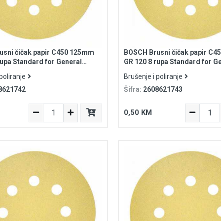
sni čičak papir C450 125mm
BOSCH Brusni čičak papir C
rupa Standard for General
GR 120 8 rupa Standard for G
Purpose
poliranje
Brušenje i poliranje
8621742
Šifra:
2608621743
0,50 KM