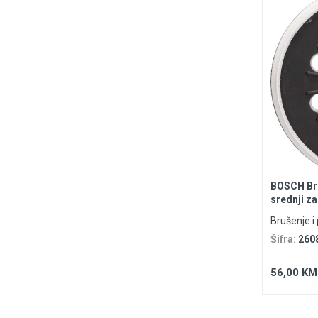
BOSCH Bru
srednji z
Brušenje i 
Šifra:
260
56,00 KM