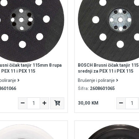
sni čičak tanjir 115mm 8 rupa
BOSCH Brusni čičak tanjir 11
 PEX 11 i PEX 115
srednji za PEX 11 i PEX 115
poliranje
Brušenje i poliranje
8601066
Šifra:
2608601065
30,00 KM