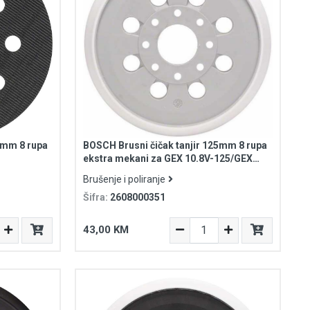
5mm 8 rupa
BOSCH Brusni čičak tanjir 125mm 8 rupa
ekstra mekani za GEX 10.8V-125/GEX
18V-125/GEX 125-1 AE
Brušenje i poliranje
Šifra:
2608000351
43,00 KM