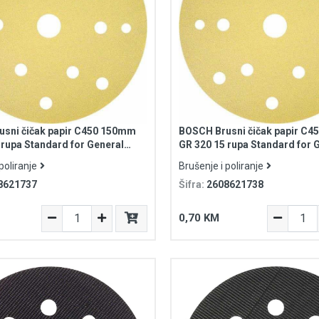
sni čičak papir C450 150mm
BOSCH Brusni čičak papir C
 rupa Standard for General
GR 320 15 rupa Standard for 
Purpose
poliranje
Brušenje i poliranje
8621737
Šifra:
2608621738
0,70 KM