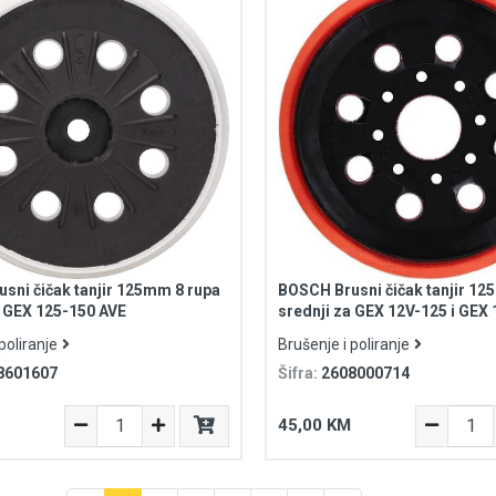
sni čičak tanjir 125mm 8 rupa
BOSCH Brusni čičak tanjir 12
a GEX 125-150 AVE
srednji za GEX 12V-125 i GEX
poliranje
Brušenje i poliranje
8601607
Šifra:
2608000714
45,00 KM