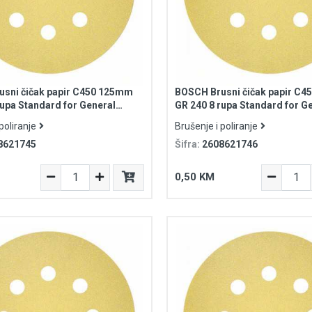
sni čičak papir C450 125mm
BOSCH Brusni čičak papir C
rupa Standard for General
GR 240 8 rupa Standard for G
Purpose
poliranje
Brušenje i poliranje
8621745
Šifra:
2608621746
0,50 KM