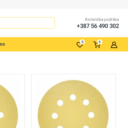
Korisnička podrška
+387 56 490 302
0
0
rno