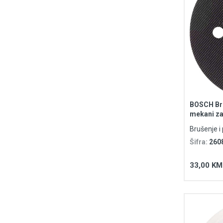
BOSCH Bru
mekani za
Brušenje i 
Šifra:
260
33,00 KM