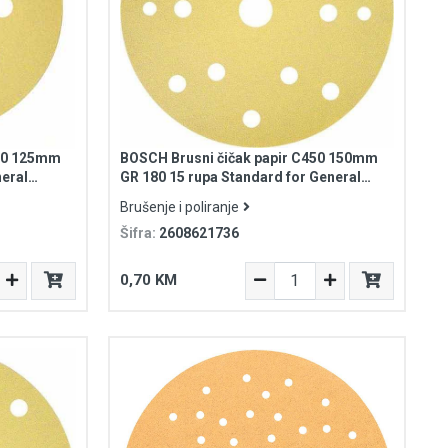
450 125mm
BOSCH Brusni čičak papir C450 150mm
neral
GR 180 15 rupa Standard for General
Purpose
Brušenje i poliranje
Šifra:
2608621736
0,70 KM