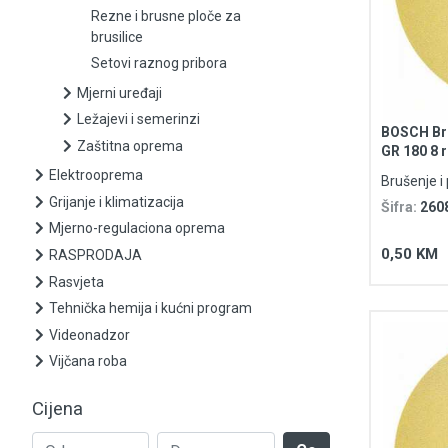
Listovi ubodnih i sabljastih pila
Rezne i brusne ploče za
brusilice
Ostali pribor
Setovi raznog pribora
Pribor i oprema za gravirke
Mjerni uređaji
Ležajevi i semerinzi
BOSCH Bru
Pribor i oprema za zavarivanje
Zaštitna oprema
GR 180 8 
Purpose
Elektrooprema
Brušenje i 
Rezne i brusne ploče za brusilice
Grijanje i klimatizacija
Šifra:
260
Mjerno-regulaciona oprema
Setovi raznog pribora
0,50 KM
RASPRODAJA
Mjerni uređaji
Rasvjeta
Tehnička hemija i kućni program
Ležajevi i semerinzi
Videonadzor
Vijčana roba
Zaštitna oprema
Cijena
Elektrooprema