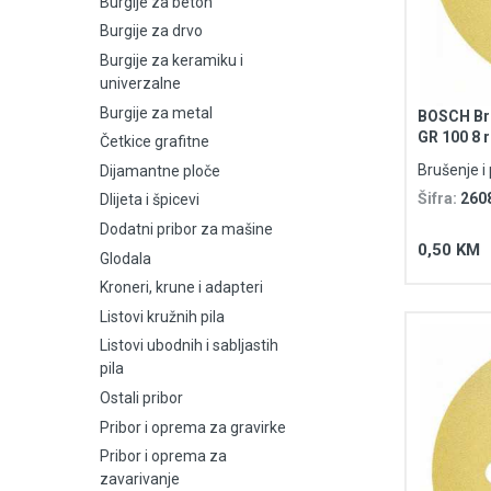
Burgije za beton
Burgije za drvo
Burgije za keramiku i univerzalne
Burgije za keramiku i
univerzalne
Burgije za metal
Burgije za metal
BOSCH Bru
GR 100 8 
Četkice grafitne
Četkice grafitne
Purpose
Brušenje i 
Dijamantne ploče
Dijamantne ploče
Šifra:
260
Dlijeta i špicevi
Dodatni pribor za mašine
Dlijeta i špicevi
0,50 KM
Glodala
Kroneri, krune i adapteri
Dodatni pribor za mašine
Listovi kružnih pila
Glodala
Listovi ubodnih i sabljastih
pila
Kroneri, krune i adapteri
Ostali pribor
Pribor i oprema za gravirke
Listovi kružnih pila
Pribor i oprema za
zavarivanje