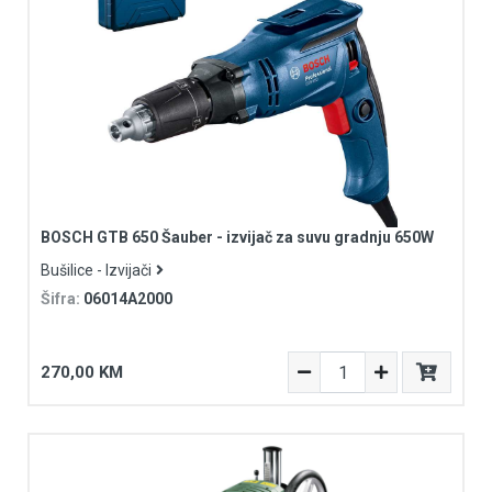
BOSCH GTB 650 Šauber - izvijač za suvu gradnju 650W
Bušilice - Izvijači
Šifra:
06014A2000
270,00 KM