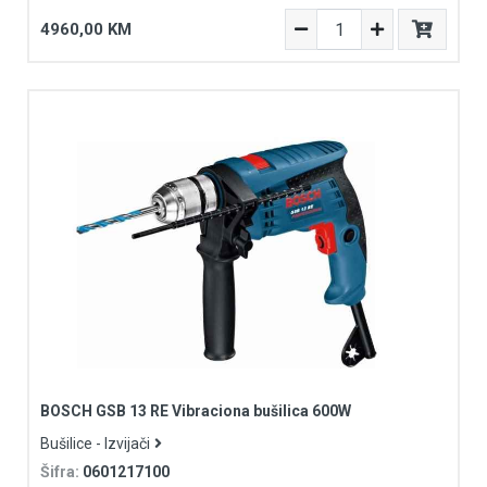
4960,00 KM
BOSCH GSB 13 RE Vibraciona bušilica 600W
Bušilice - Izvijači
Šifra:
0601217100