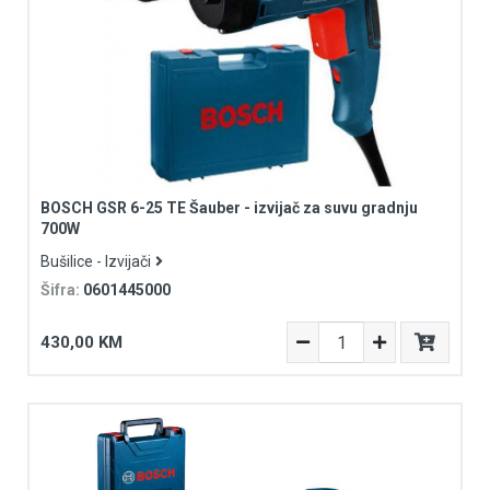
BOSCH GSR 6-25 TE Šauber - izvijač za suvu gradnju
700W
Bušilice - Izvijači
Šifra:
0601445000
430,00 KM