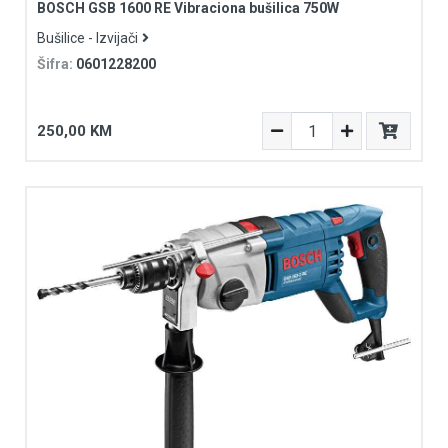
BOSCH GSB 1600 RE Vibraciona bušilica 750W
Bušilice - Izvijači
Šifra:
0601228200
250,00 KM