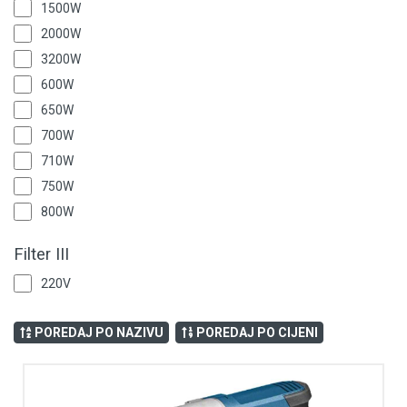
1500W
Videonadzor
2000W
Vijčana roba
3200W
600W
650W
700W
710W
750W
800W
850W
Filter III
220V
POREDAJ PO NAZIVU
POREDAJ PO CIJENI