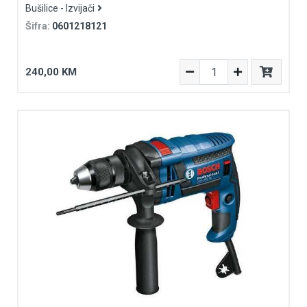
Bušilice - Izvijači
Šifra:
0601218121
240,00 KM