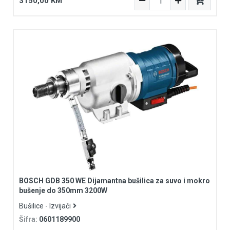
3150,00 KM
BOSCH GDB 350 WE Dijamantna bušilica za suvo i mokro
bušenje do 350mm 3200W
Bušilice - Izvijači
Šifra:
0601189900