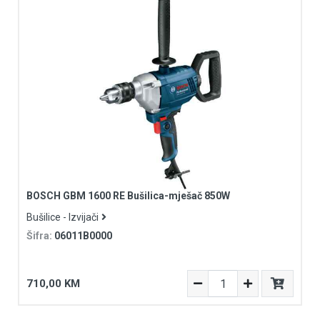
BOSCH GBM 1600 RE Bušilica-mješač 850W
Bušilice - Izvijači
Šifra:
06011B0000
710,00 KM