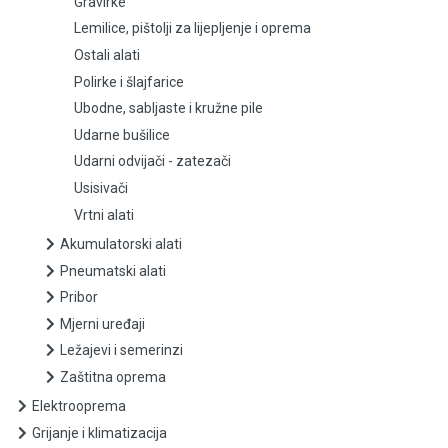
Gravirke
Lemilice, pištolji za lijepljenje i oprema
Ostali alati
Ostali alati
Polirke i šlajfarice
Polirke i šlajfarice
Ubodne, sabljaste i kružne pile
Ubodne, sabljaste i kružne pile
Udarne bušilice
Udarni odvijači - zatezači
Udarne bušilice
Usisivači
Vrtni alati
Udarni odvijači - zatezači
Akumulatorski alati
Usisivači
Pneumatski alati
Pribor
Vrtni alati
Mjerni uređaji
Ležajevi i semerinzi
Akumulatorski alati
Zaštitna oprema
Pneumatski alati
Elektrooprema
Grijanje i klimatizacija