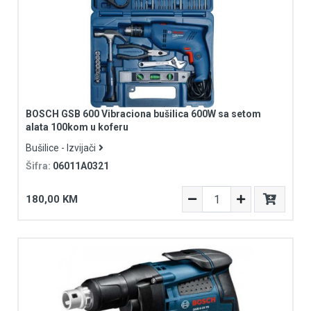
BOSCH GSB 600 Vibraciona bušilica 600W sa setom
alata 100kom u koferu
Bušilice - Izvijači
Šifra:
06011A0321
180,00 KM