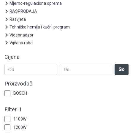
Pribor
Mjerno-regulaciona oprema
RASPRODAJA
Mjerni uređaji
Rasvjeta
Tehnička hemija i kućni program
Ležajevi i semerinzi
Videonadzor
Zaštitna oprema
Vijčana roba
Elektrooprema
Cijena
Go
Grijanje i klimatizacija
Proizvođači
Mjerno-regulaciona oprema
BOSCH
RASPRODAJA
Filter II
Rasvjeta
1100W
Tehnička hemija i kućni program
1200W