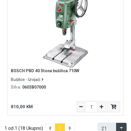
BOSCH PBD 40 Stona bušilica 710W
Bušilice - Izvijači
Šifra:
0603B07000
810,00 KM
1 od 1 (18 Ukupno)
1