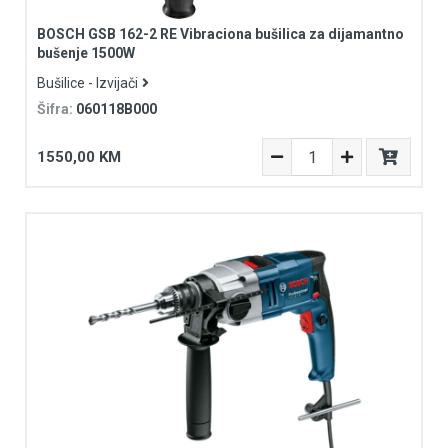
BOSCH GSB 162-2 RE Vibraciona bušilica za dijamantno
bušenje 1500W
Bušilice - Izvijači
Šifra:
060118B000
1550,00 KM