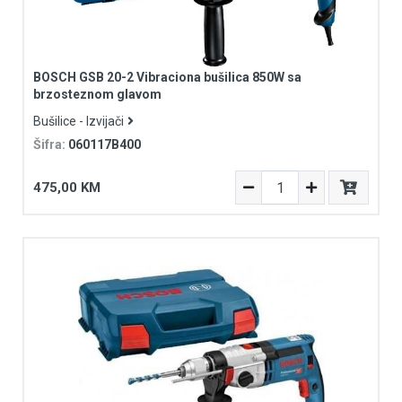
BOSCH GSB 20-2 Vibraciona bušilica 850W sa
brzosteznom glavom
Bušilice - Izvijači
Šifra:
060117B400
475,00 KM