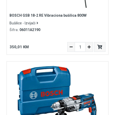
BOSCH GSB 18-2 RE Vibraciona bušilica 800W
Bušilice - Izvijači
Šifra:
06011A2190
350,01 KM