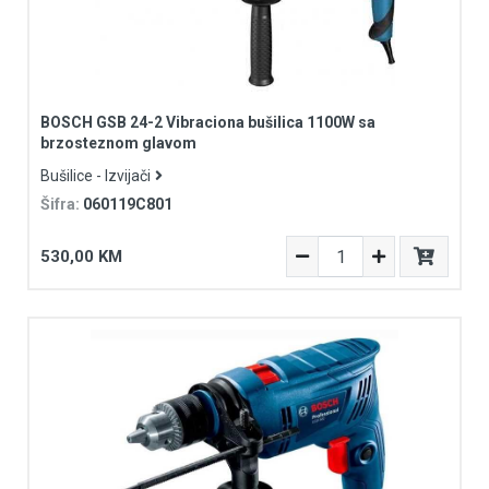
BOSCH GSB 24-2 Vibraciona bušilica 1100W sa
brzosteznom glavom
Bušilice - Izvijači
Šifra:
060119C801
530,00 KM