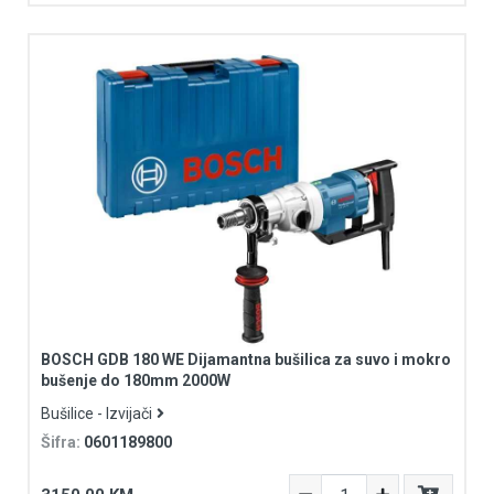
BOSCH GDB 180 WE Dijamantna bušilica za suvo i mokro
bušenje do 180mm 2000W
Bušilice - Izvijači
Šifra:
0601189800