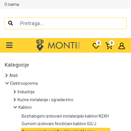
O nama
Alati
Elektrooprema
0
0
Industrija
Kućne instalacije i zgradarstvo
Kategorije
Kablovi
Alati
Elektrooprema
Bezhalogeni izolovani instalacijski kablovi N2XH
Industrija
Kućne instalacije i zgradarstvo
Gumom izolovani finožičani kablovi GG/J
Kablovi
Gumom izolovani finožičani kablovi za varenje
Bezhalogeni izolovani instalacijski kablovi N2XH
Gumom izolovani finožičani kablovi GG/J
Komunikacioni kablovi