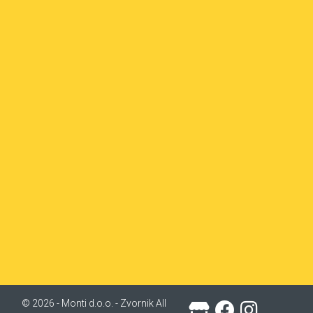
© 2026 - Monti d.o.o. - Zvornik All