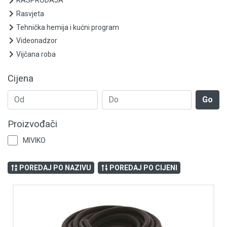
RASPRODAJA
Ormari
Rasvjeta
Punjači za električna vozila
Tehnička hemija i kućni program
Videonadzor
Grijanje i klimatizacija
Vijčana roba
Mjerno-regulaciona oprema
Cijena
RASPRODAJA
Go
Rasvjeta
Proizvođači
MIVIKO
Tehnička hemija i kućni program
Videonadzor
POREDAJ PO NAZIVU
POREDAJ PO CIJENI
Vijčana roba