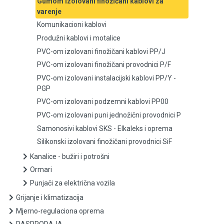
Gumom izolovani finožičani kablovi za
varenje
Produžni kablovi i motalice
Komunikacioni kablovi
Produžni kablovi i motalice
PVC-om izolovani finožičani kablovi PP/J
PVC-om izolovani finožičani kablovi PP/J
PVC-om izolovani finožičani provodnici P/F
PVC-om izolovani finožičani provodnici P/F
PVC-om izolovani instalacijski kablovi PP/Y -
PVC-om izolovani instalacijski kablovi PP/Y - PGP
PGP
PVC-om izolovani podzemni kablovi PP00
PVC-om izolovani podzemni kablovi PP00
PVC-om izolovani puni jednožični provodnici P
Samonosivi kablovi SKS - Elkaleks i oprema
PVC-om izolovani puni jednožični provodnici P
Silikonski izolovani finožičani provodnici SiF
Samonosivi kablovi SKS - Elkaleks i oprema
Kanalice - bužiri i potrošni
Ormari
Silikonski izolovani finožičani provodnici SiF
Punjači za električna vozila
Grijanje i klimatizacija
Kanalice - bužiri i potrošni
Mjerno-regulaciona oprema