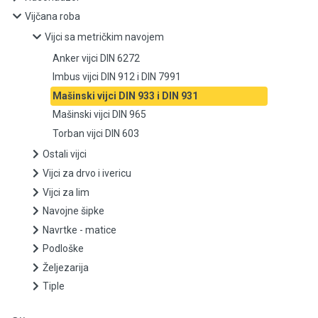
Vijčana roba
Vijci sa metričkim navojem
Vijci sa metričkim navojem
Anker vijci DIN 6272
Anker vijci DIN 6272
Imbus vijci DIN 912 i DIN 7991
Imbus vijci DIN 912 i DIN 7991
Mašinski vijci DIN 933 i DIN 931
Mašinski vijci DIN 965
Mašinski vijci DIN 933 i DIN 931
Torban vijci DIN 603
Ostali vijci
Mašinski vijci DIN 965
Vijci za drvo i ivericu
Torban vijci DIN 603
Vijci za lim
Navojne šipke
Ostali vijci
Navrtke - matice
Podloške
Vijci za drvo i ivericu
Željezarija
Tiple
Vijci za lim