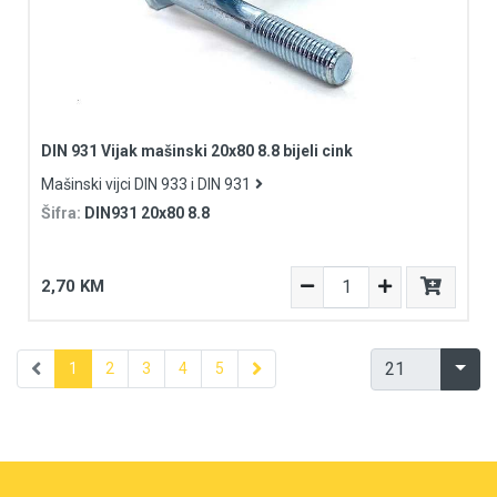
DIN 931 Vijak mašinski 20x80 8.8 bijeli cink
Mašinski vijci DIN 933 i DIN 931
Šifra:
DIN931 20x80 8.8
2,70 KM
1
2
3
4
5