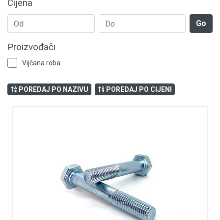
Cijena
Navojne šipke
Go
Navrtke - matice
Proizvođači
Podloške
Vijčana roba
Željezarija
POREDAJ PO NAZIVU
POREDAJ PO CIJENI
Tiple