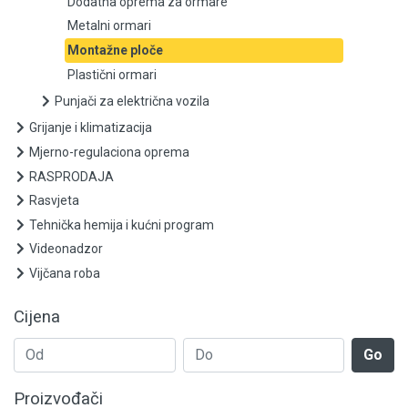
Dodatna oprema za ormare
Metalni ormari
Montažne ploče
Montažne ploče
Plastični ormari
Plastični ormari
Punjači za električna vozila
Punjači za električna vozila
Grijanje i klimatizacija
Mjerno-regulaciona oprema
Grijanje i klimatizacija
RASPRODAJA
Rasvjeta
Mjerno-regulaciona oprema
Tehnička hemija i kućni program
RASPRODAJA
Videonadzor
Vijčana roba
Rasvjeta
Cijena
Tehnička hemija i kućni program
Go
Videonadzor
Proizvođači