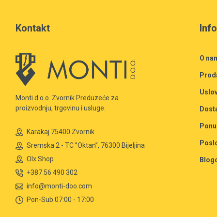
Kontakt
Inf
O na
Prod
Uslov
Monti d.o.o. Zvornik Preduzeće za
proizvodnju, trgovinu i usluge.
Dost
Ponu
Karakaj 75400 Zvornik
Posl
Sremska 2 - TC ”Oktan”, 76300 Bijeljina
Olx Shop
Blog
+387 56 490 302
info@monti-doo.com
Pon-Sub 07:00 - 17:00