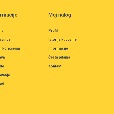
ormacije
Moj nalog
ma
Profil
avnice
Istorija kupovine
i korišćenja
Informacije
ava
Česta pitanja
de
Kontakt
ovanje
ovi