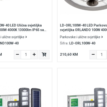
W-40 LED Ulična svjetiljka
LD-ORL100W-40 LED Parkovs
00W 4000K 13000lm IP65 sa
svjetiljka ORLANDO 100W 40
 nosačem
IP65
 ulične svjetiljke
Parkovske i ulične svjetiljke
IND100W-40
Šifra:
LD-ORL100W-40
M
210,60 KM