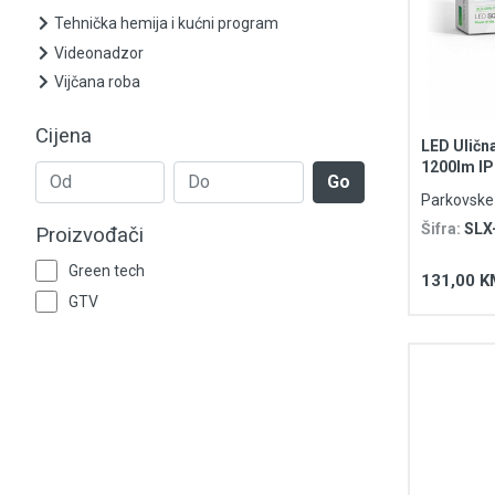
Šinska rasvjeta
Tehnička hemija i kućni program
Videonadzor
Stone lampe
Vijčana roba
Dekorativna rasvjeta
Cijena
LED Uličn
Industrijska rasvjeta
1200lm I
Go
Parkovske i
Tehnička hemija i kućni program
Šifra:
SLX
Proizvođači
Videonadzor
Green tech
131,00 K
GTV
Vijčana roba