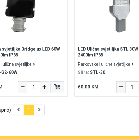
 svjetiljka Bridgelux LED 60W
LED Ulična svjetiljka STL 30W
00lm IP65
2400lm IP65
 ulične svjetiljke
Parkovske i ulične svjetiljke
-G2-60W
Šifra:
STL-30
M
60,00 KM
upno)
1