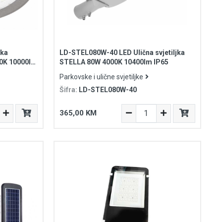
ka
LD-STEL080W-40 LED Ulična svjetiljka
00K 10000lm
STELLA 80W 4000K 10400lm IP65
Parkovske i ulične svjetiljke
Šifra:
LD-STEL080W-40
365,00 KM