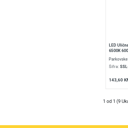
LED Ulična
6500K 60
Parkovske i
Šifra:
SSL
143,60 K
1 od 1 (9 Uk