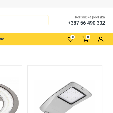
Korisnička podrška
+387 56 490 302
0
0
rno