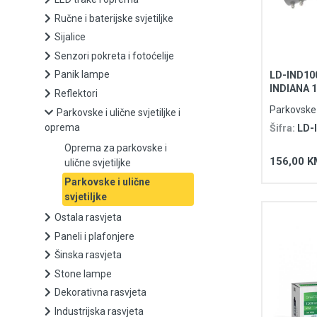
Ručne i baterijske svjetiljke
Sijalice
Sijalice
Senzori pokreta i fotoćelije
Senzori pokreta i fotoćelije
Panik lampe
LD-IND100
INDIANA 1
Panik lampe
Reflektori
zglobnim
Parkovske i
Parkovske i ulične svjetiljke i
Reflektori
oprema
Šifra:
LD-
Oprema za parkovske i
Parkovske i ulične svjetiljke i oprema
156,00 K
ulične svjetiljke
Parkovske i ulične
Oprema za parkovske i ulične svjetiljke
svjetiljke
Ostala rasvjeta
Parkovske i ulične svjetiljke
Paneli i plafonjere
Šinska rasvjeta
Ostala rasvjeta
Stone lampe
Paneli i plafonjere
Dekorativna rasvjeta
Industrijska rasvjeta