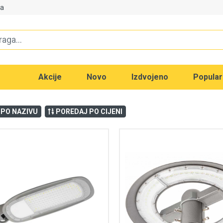
va
Akcije
Novo
Izdvojeno
Popula
 PO NAZIVU
POREDAJ PO CIJENI