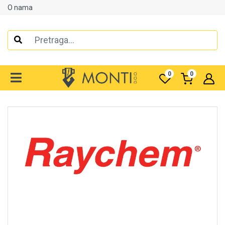
O nama
Alati
Elektrooprema
0
0
Grijanje i klimatizacija
Mjerno-regulaciona oprema
RASPRODAJA
Rasvjeta
Tehnička hemija i kućni program
Videonadzor
Vijčana roba