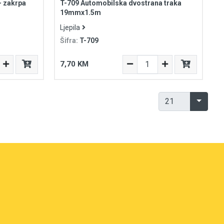
- zakrpa
T-709 Automobilska dvostrana traka
19mmx1.5m
Ljepila
Šifra:
T-709
7,70 KM