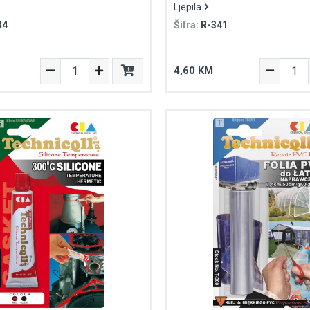
Ljepila
34
Šifra:
R-341
4,60 KM