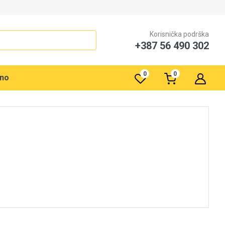
Korisnička podrška
+387 56 490 302
0
0
rno