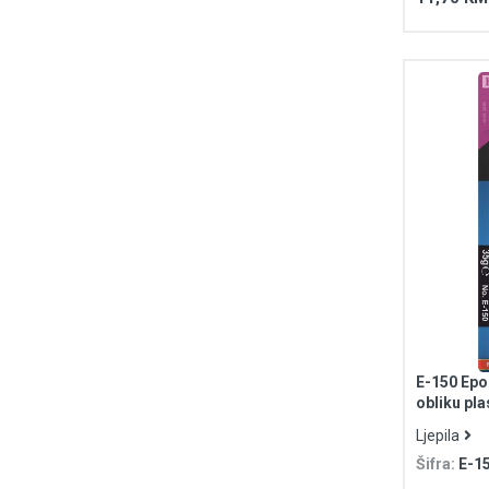
E-150 Epok
obliku pla
Ljepila
Šifra:
E-1