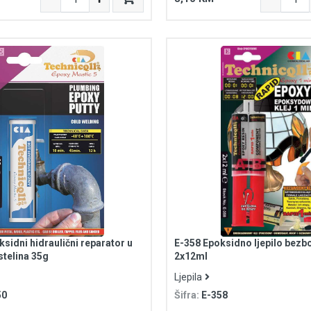
sidni hidraulični reparator u
E-358 Epoksidno ljepilo bezb
stelina 35g
2x12ml
Ljepila
50
Šifra:
E-358