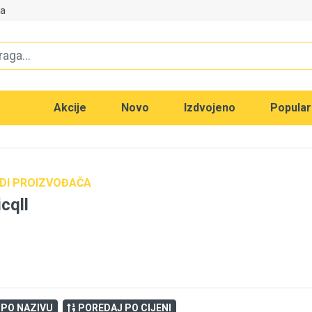
va
Akcije
Novo
Izdvojeno
Popula
DI PROIZVOĐAČA
cqll
 PO NAZIVU
POREDAJ PO CIJENI