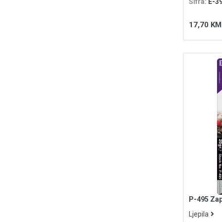
Šifra:
E-3
17,70 KM
P-495 Zap
Ljepila