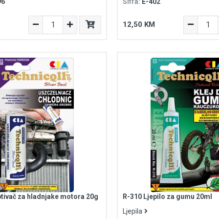
96
Šifra:
E-402
12,50 KM
tivač za hladnjake motora 20g
R-310 Ljepilo za gumu 20ml
Ljepila