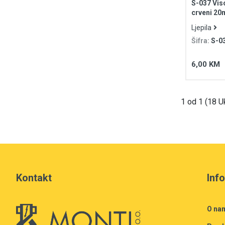
S-037 Vis
crveni 20
Ljepila
Šifra:
S-0
6,00 KM
1 od 1 (18 U
Kontakt
Inf
O na