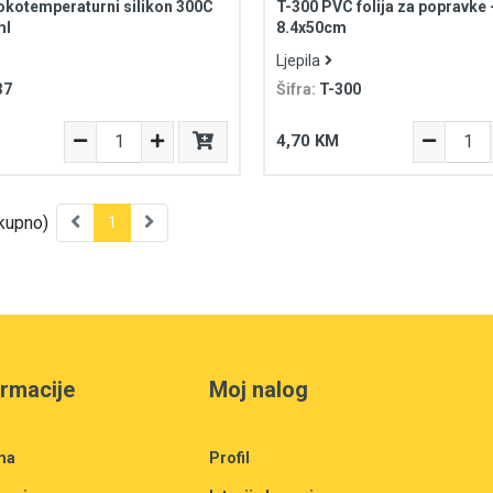
okotemperaturni silikon 300C
T-300 PVC folija za popravke 
ml
8.4x50cm
Ljepila
37
Šifra:
T-300
4,70 KM
kupno)
1
ormacije
Moj nalog
ma
Profil