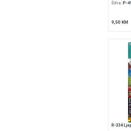
Šifra:
P-4
9,50 KM
R-334 Lje