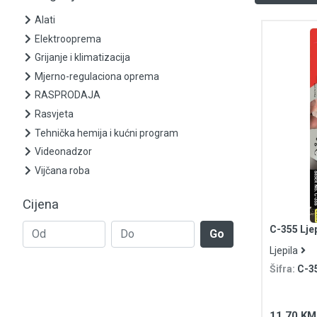
Alati
Elektrooprema
Grijanje i klimatizacija
Mjerno-regulaciona oprema
RASPRODAJA
Rasvjeta
Tehnička hemija i kućni program
Videonadzor
Vijčana roba
Cijena
C-355 Ljep
Go
Ljepila
Šifra:
C-3
11,70 KM