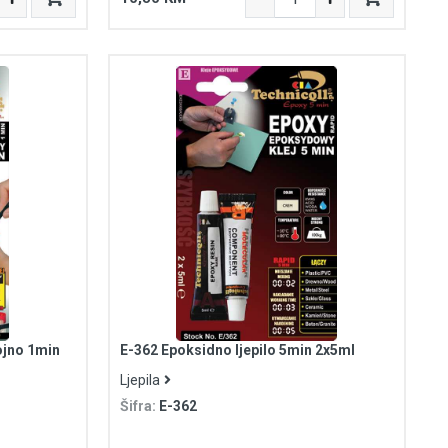
ojno 1min
E-362 Epoksidno ljepilo 5min 2x5ml
Ljepila
Šifra:
E-362