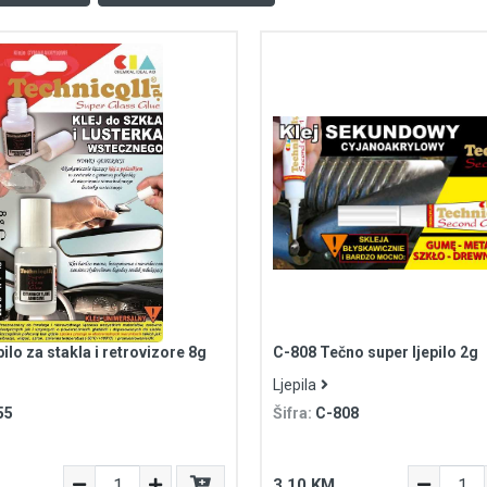
ilo za stakla i retrovizore 8g
C-808 Tečno super ljepilo 2g
Ljepila
55
Šifra:
C-808
3,10 KM