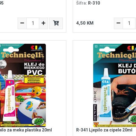
95
Šifra:
R-310
4,50 KM
pilo za meku plastiku 20ml
R-341 Ljepilo za cipele 20ml