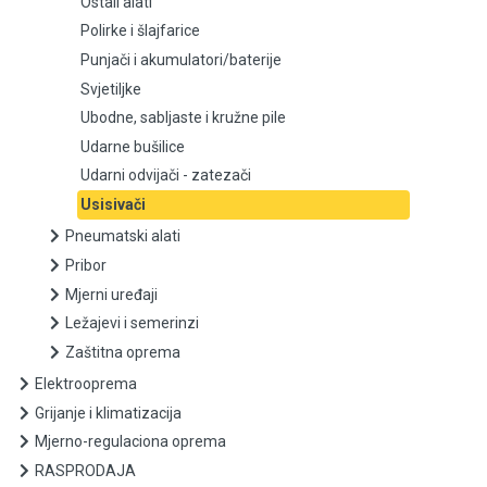
Ostali alati
Polirke i šlajfarice
Punjači i akumulatori/baterije
Punjači i akumulatori/baterije
Svjetiljke
Svjetiljke
Ubodne, sabljaste i kružne pile
Ubodne, sabljaste i kružne pile
Udarne bušilice
Udarni odvijači - zatezači
Udarne bušilice
Usisivači
Pneumatski alati
Udarni odvijači - zatezači
Pribor
Usisivači
Mjerni uređaji
Ležajevi i semerinzi
Pneumatski alati
Zaštitna oprema
Elektrooprema
Pribor
Grijanje i klimatizacija
Mjerni uređaji
Mjerno-regulaciona oprema
RASPRODAJA