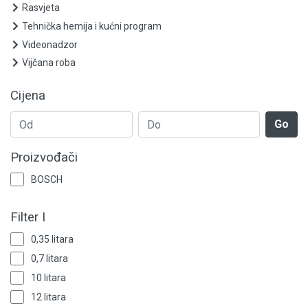
Ležajevi i semerinzi
Rasvjeta
Tehnička hemija i kućni program
Zaštitna oprema
Videonadzor
Vijčana roba
Elektrooprema
Cijena
Grijanje i klimatizacija
Go
Mjerno-regulaciona oprema
Proizvođači
RASPRODAJA
BOSCH
Rasvjeta
Filter I
Tehnička hemija i kućni program
0,35 litara
Videonadzor
0,7 litara
10 litara
Vijčana roba
12 litara