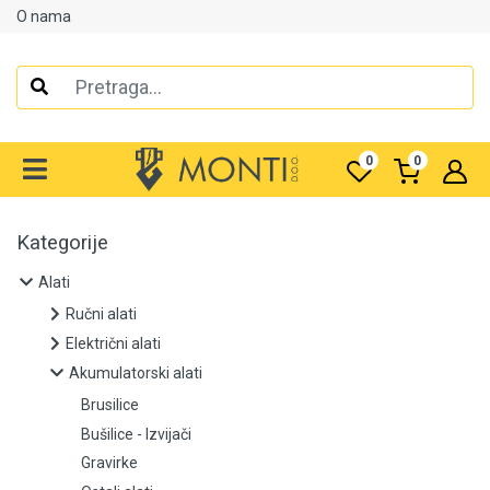
O nama
Alati
Ručni alati
0
0
Električni alati
Akumulatorski alati
Kategorije
Alati
Brusilice
Ručni alati
Bušilice - Izvijači
Električni alati
Akumulatorski alati
Gravirke
Brusilice
Ostali alati
Bušilice - Izvijači
Gravirke
Polirke i šlajfarice