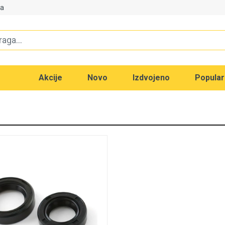
va
Akcije
Novo
Izdvojeno
Popula