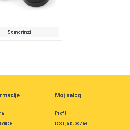
Semerinzi
ormacije
Moj nalog
ma
Profil
avnice
Istorija kupovine