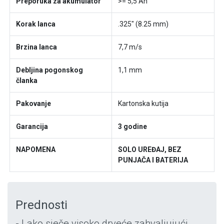
Preporuka za akumulator
>= 5,5 Ah
Korak lanca
.325" (8.25 mm)
Brzina lanca
7,7 m/s
Debljina pogonskog
1,1 mm
članka
Pakovanje
Kartonska kutija
Garancija
3 godine
NAPOMENA
SOLO UREĐAJ, BEZ
PUNJAČA I BATERIJA
Prednosti
- Lako sječe visoko drveće zahvaljujući