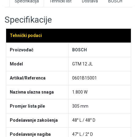
Specifikacija
Tehnički list
Dostava
BOSCH
Specifikacije
Tehnički podaci
Proizvođač
BOSCH
Model
GTM 12 JL
Artikal/Referenca
0601B15001
Nazivna ulazna snaga
1.800 W
Promjer lista pile
305 mm
Podešavanje zakošenja
48° L / 48° D
Podešavanje nagiba
47° L / 2° D