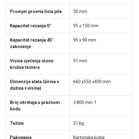
Promjer provrta lista pile
30 mm
Kapacitet rezanja 0°
95 x 150 mm
Kapacitet rezanja 45°
95 x 90 mm
zakošenje
Visina sječenja stone
51 mm
kružne testere
Dimenzije alata (širina x
660 x550 x400 mm
dužina x visina)
Broj okretaja u praznom
3.800 min-1
hodu
Težina
21 kg
Pakovanje
Kartonska kutija