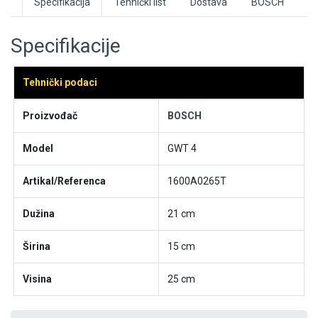
Specifikacija
Tehnički list
Dostava
BOSCH
Specifikacije
Tehnički podaci
Proizvođač
BOSCH
Model
GWT 4
Artikal/Referenca
1600A0265T
Dužina
21 cm
Širina
15 cm
Visina
25 cm