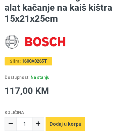
alat kačanje na kaiš kištra
15x21x25cm
Šifra:
1600A0265T
Dostupnost:
Na stanju
117,00 KM
KOLIČINA
Dodaj u korpu