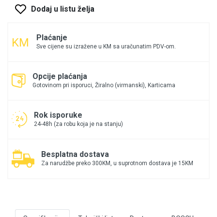
Dodaj u listu želja
Plaćanje
Sve cijene su izražene u KM sa uračunatim PDV-om.
Opcije plaćanja
Gotovinom pri isporuci, Žiralno (virmanski), Karticama
Rok isporuke
24-48h (za robu koja je na stanju)
Besplatna dostava
Za narudžbe preko 300KM, u suprotnom dostava je 15KM