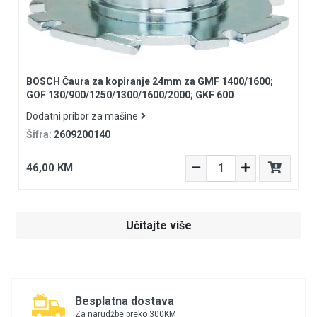
BOSCH Čaura za kopiranje 24mm za GMF 1400/1600;
GOF 130/900/1250/1300/1600/2000; GKF 600
Dodatni pribor za mašine
Šifra:
2609200140
46,00 KM
Učitajte više
Besplatna dostava
Za narudžbe preko 300KM