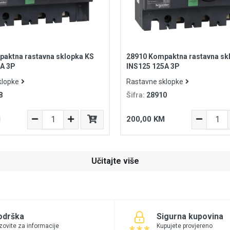
aktna rastavna sklopka KS
28910 Kompaktna rastavna sk
0A 3P
INS125 125A 3P
klopke
Rastavne sklopke
8
Šifra:
28910
M
200,00 KM
Učitajte više
odrška
Sigurna kupovina
zovite za informacije
Kupujete provjereno