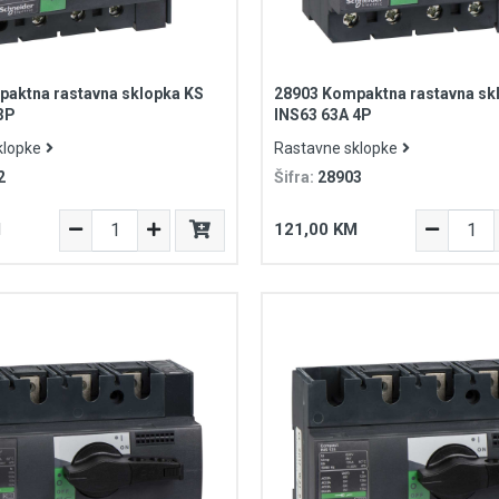
aktna rastavna sklopka KS
28903 Kompaktna rastavna sk
3P
INS63 63A 4P
klopke
Rastavne sklopke
2
Šifra:
28903
M
121,00 KM