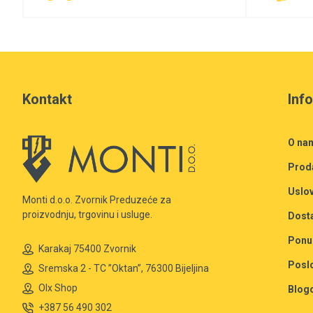
Kontakt
Inf
O na
Prod
Uslov
Monti d.o.o. Zvornik Preduzeće za
proizvodnju, trgovinu i usluge.
Dost
Ponu
Karakaj 75400 Zvornik
Posl
Sremska 2 - TC ”Oktan”, 76300 Bijeljina
Olx Shop
Blog
+387 56 490 302