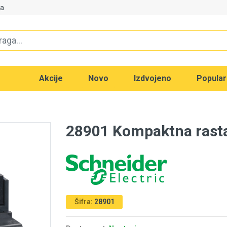
va
Akcije
Novo
Izdvojeno
Popula
28901 Kompaktna rasta
Šifra:
28901