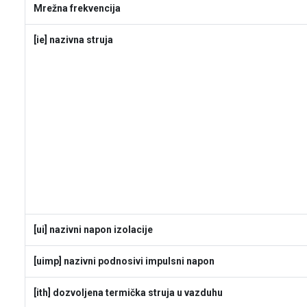
Mrežna frekvencija
[ie] nazivna struja
[ui] nazivni napon izolacije
[uimp] nazivni podnosivi impulsni napon
[ith] dozvoljena termička struja u vazduhu