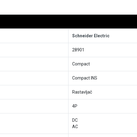
Schneider Electric
28901
Compact
Compact INS
Rastavljač
4P
DC
AC