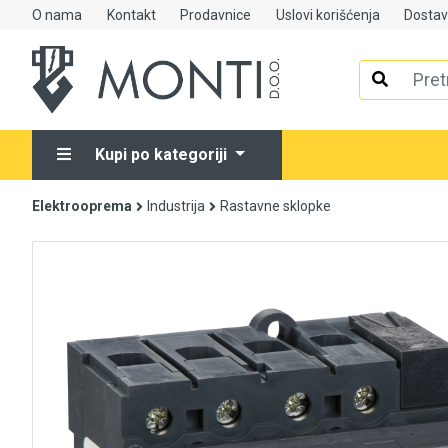
O nama
Kontakt
Prodavnice
Uslovi korišćenja
Dosta
Alati
Elektrooprema
Kupi po kategoriji
Grijanje i klimatizacija
Elektrooprema
Industrija
Rastavne sklopke
Mjerno-regulaciona oprema
RASPRODAJA
Rasvjeta
Tehnička hemija i kućni program
Videonadzor
Vijčana roba