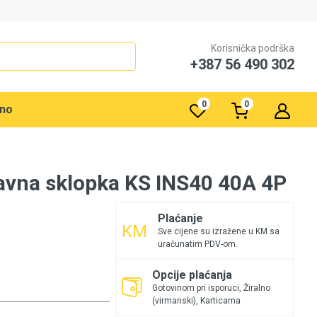
Korisnička podrška
+387 56 490 302
0
0
rno
vna sklopka KS INS40 40A 4P
Plaćanje
Sve cijene su izražene u KM sa
uračunatim PDV-om.
Opcije plaćanja
Gotovinom pri isporuci, Žiralno
(virmanski), Karticama