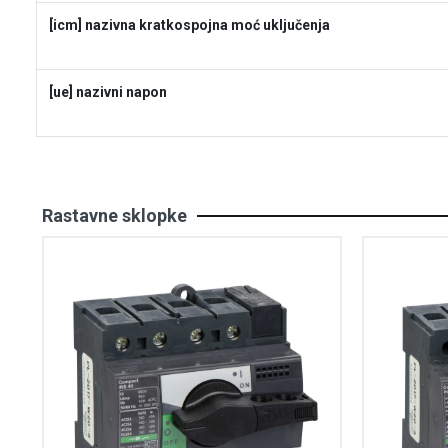
[icm] nazivna kratkospojna moć uključenja
[ue] nazivni napon
Rastavne sklopke