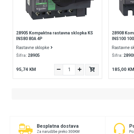
28905 Kompaktna rastavna sklopka KS
28908 Komp
INS80 80A 4P
INS100 10
Rastavne sklopke
Rastavne s
Šifra:
28905
Šifra:
2890
95,74 KM
185,00 K
Besplatna dostava
P
Za narudžbe preko 300KM
Po