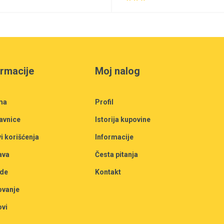
ormacije
Moj nalog
ma
Profil
avnice
Istorija kupovine
i korišćenja
Informacije
ava
Česta pitanja
de
Kontakt
ovanje
ovi