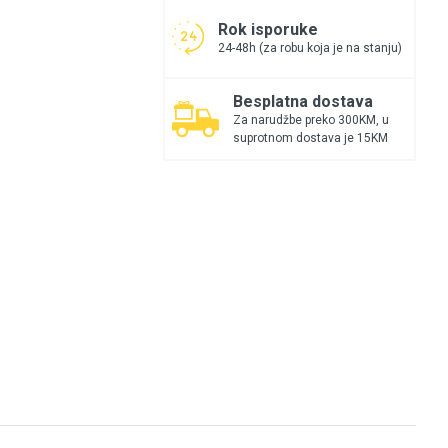
Rok isporuke
24-48h (za robu koja je na stanju)
Besplatna dostava
Za narudžbe preko 300KM, u
suprotnom dostava je 15KM