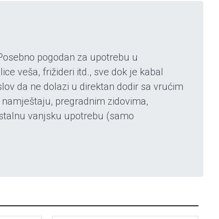
e. Posebno pogodan za upotrebu u
 veša, frižideri itd., sve dok je kabal
lov da ne dolazi u direktan dodir sa vrućim
 u namještaju, pregradnim zidovima,
 stalnu vanjsku upotrebu (samo