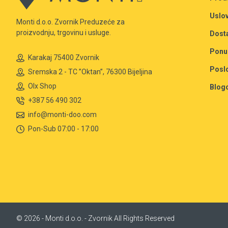
Uslov
Monti d.o.o. Zvornik Preduzeće za
proizvodnju, trgovinu i usluge.
Dost
Ponu
Karakaj 75400 Zvornik
Posl
Sremska 2 - TC ”Oktan”, 76300 Bijeljina
Olx Shop
Blog
+387 56 490 302
info@monti-doo.com
Pon-Sub 07:00 - 17:00
© 2026 - Monti d.o.o. - Zvornik All Rights Reserved