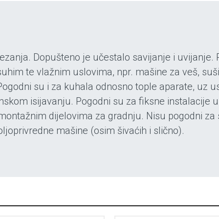
rezanja. Dopušteno je učestalo savijanje i uvijanj
im te vlažnim uslovima, npr. mašine za veš, sušilice
Pogodni su i za kuhala odnosno tople aparate, uz us
linskom isijavanju. Pogodni su za fiksne instalacije
montažnim dijelovima za gradnju. Nisu pogodni za
oljoprivredne mašine (osim šivaćih i slično).