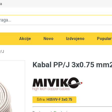
va
Akcije
Novo
Izdvojeno
Popula
P/J
Kabal PP/J 3x0.75 mm
Šifra:
H05VV-F 3x0.75