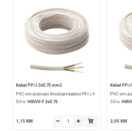
Kabal PP/J 3x0.75 mm2
Kabal PP/J
PVC-om izolovani finožičani kablovi PP/J
PVC-om izol
Šifra:
H05VV-F 3x0.75
Šifra:
H05V
1,15 KM
2,05 KM