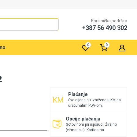
Korisnička podrška
+387 56 490 302
0
0
rno
2
Plaćanje
Sve cijene su izražene u KM sa
uračunatim PDV-om.
Opcije plaćanja
Gotovinom pri isporuci, Žiralno
(virmanski), Karticama