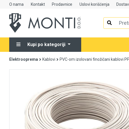
O nama
Kontakt
Prodavnice
Uslovi korišćenja
Dosta
Alati
Elektrooprema
Kupi po kategoriji
Grijanje i klimatizacija
Elektrooprema
Kablovi
PVC-om izolovani finožičani kablovi P
Mjerno-regulaciona oprema
RASPRODAJA
Rasvjeta
Tehnička hemija i kućni program
Videonadzor
Vijčana roba