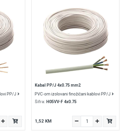
Kabal PP/J 4x0.75 mm2
lovi PP/J
PVC-om izolovani finožičani kablovi PP/J
Šifra:
H05VV-F 4x0.75
1,52 KM