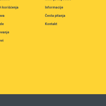
i korišćenja
Informacije
ava
Česta pitanja
de
Kontakt
ovanje
ovi