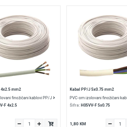
 4x2.5 mm2
Kabal PP/J 5x0.75 mm2
ovani finožičani kablovi PP/J
PVC-om izolovani finožičani kab
V-F 4x2.5
Šifra:
H05VV-F 5x0.75
1,80 KM