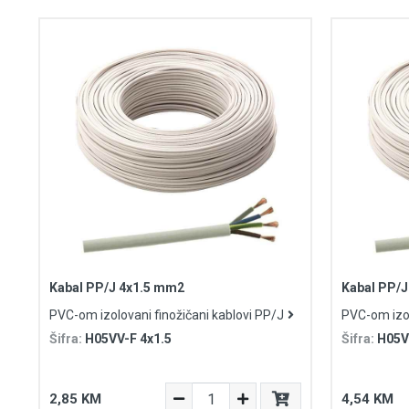
Kabal PP/J 4x1.5 mm2
Kabal PP/J
PVC-om izolovani finožičani kablovi PP/J
PVC-om izol
Šifra:
H05VV-F 4x1.5
Šifra:
H05V
2,85 KM
4,54 KM