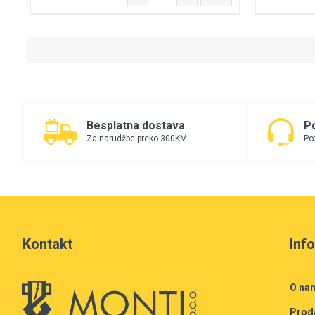
Besplatna dostava
P
Za narudžbe preko 300KM
Po
Kontakt
Inf
O na
Prod