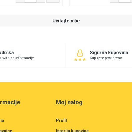
Učitajte više
odrška
Sigurna kupovina
zovite za informacije
Kupujete provjereno
ormacije
Moj nalog
ma
Profil
avnice
Istorija kupovine