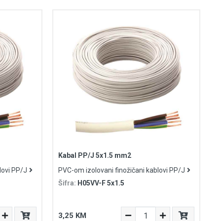
Kabal PP/J 5x1.5 mm2
lovi PP/J
PVC-om izolovani finožičani kablovi PP/J
Šifra:
H05VV-F 5x1.5
3,25 KM