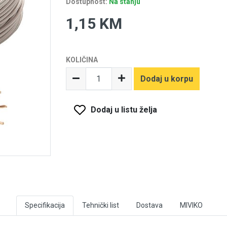
Dostupnost:
Na stanju
1,15 KM
KOLIČINA
Dodaj u korpu
Dodaj u listu želja
Specifikacija
Tehnički list
Dostava
MIVIKO