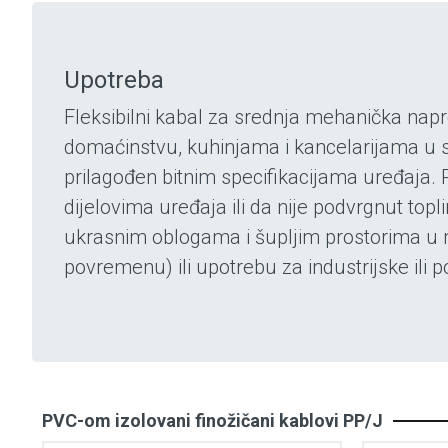
Upotreba
Fleksibilni kabal za srednja mehanička nap
domaćinstvu, kuhinjama i kancelarijama u suh
prilagođen bitnim specifikacijama uređaja. 
dijelovima uređaja ili da nije podvrgnut top
ukrasnim oblogama i šupljim prostorima u 
povremenu) ili upotrebu za industrijske ili p
PVC-om izolovani finožičani kablovi PP/J