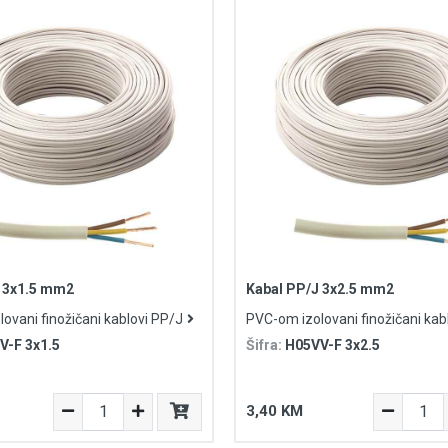
 3x1.5 mm2
Kabal PP/J 3x2.5 mm2
ovani finožičani kablovi PP/J
PVC-om izolovani finožičani kab
V-F 3x1.5
Šifra:
H05VV-F 3x2.5
3,40 KM