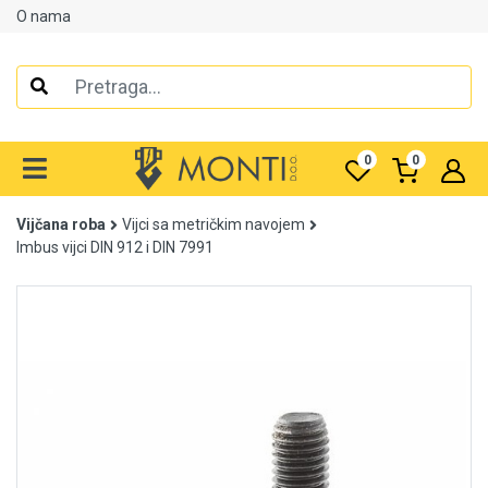
O nama
Alati
Elektrooprema
0
0
Grijanje i klimatizacija
Vijčana roba
Vijci sa metričkim navojem
Mjerno-regulaciona oprema
Imbus vijci DIN 912 i DIN 7991
RASPRODAJA
Rasvjeta
Tehnička hemija i kućni program
Videonadzor
Vijčana roba