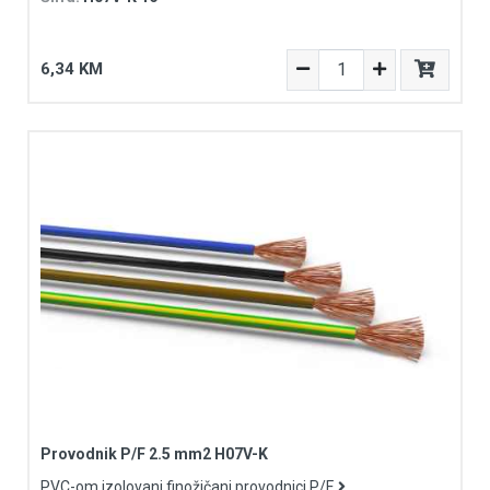
6,34 KM
Provodnik P/F 2.5 mm2 H07V-K
PVC-om izolovani finožičani provodnici P/F