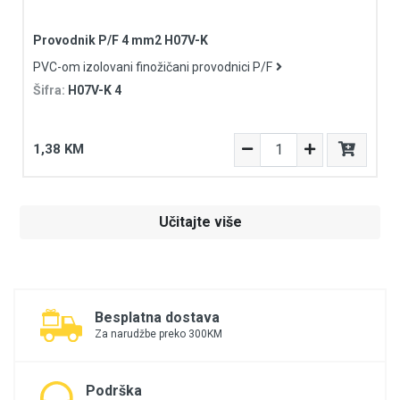
Provodnik P/F 4 mm2 H07V-K
PVC-om izolovani finožičani provodnici P/F
Šifra:
H07V-K 4
1,38 KM
Učitajte više
Besplatna dostava
Za narudžbe preko 300KM
Podrška