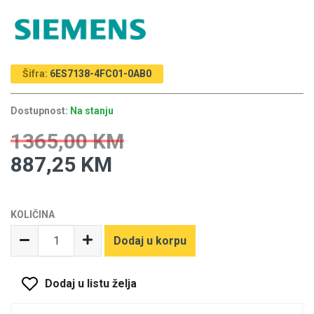
Šifra:
6ES7138-4FC01-0AB0
Dostupnost:
Na stanju
1365,00 KM
887,25 KM
KOLIČINA
Dodaj u korpu
Dodaj u listu želja