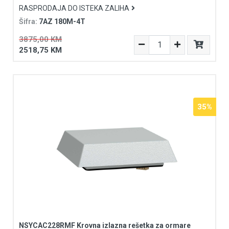
RASPRODAJA DO ISTEKA ZALIHA
Šifra:
7AZ 180M-4T
3875,00 KM
2518,75 KM
35%
NSYCAC228RMF Krovna izlazna rešetka za ormare