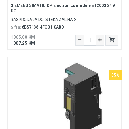
SIEMENS SIMATIC DP Electronics module ET200S 24 V
DC
RASPRODAJA DO ISTEKA ZALIHA
Šifra:
6ES7138-4FC01-0AB0
1365,00 KM
887,25 KM
35%