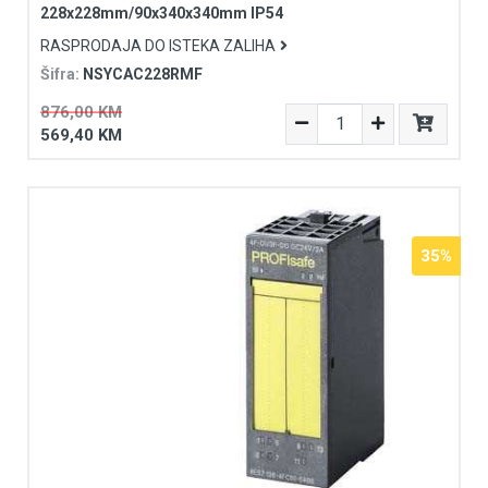
228x228mm/90x340x340mm IP54
RASPRODAJA DO ISTEKA ZALIHA
Šifra:
NSYCAC228RMF
876,00 KM
569,40 KM
35%