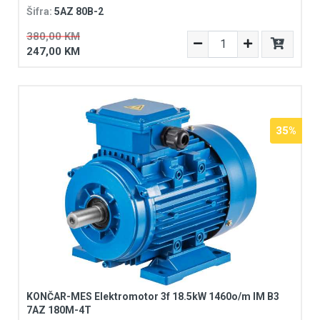
Šifra:
5AZ 80B-2
380,00 KM
247,00 KM
35%
KONČAR-MES Elektromotor 3f 18.5kW 1460o/m IM B3
7AZ 180M-4T