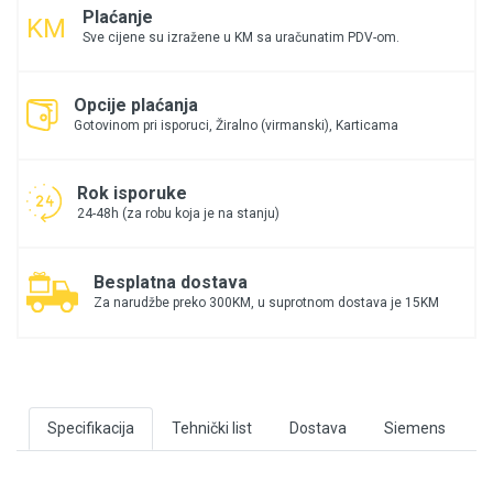
Plaćanje
Sve cijene su izražene u KM sa uračunatim PDV-om.
Opcije plaćanja
Gotovinom pri isporuci, Žiralno (virmanski), Karticama
Rok isporuke
24-48h (za robu koja je na stanju)
Besplatna dostava
Za narudžbe preko 300KM, u suprotnom dostava je 15KM
Specifikacija
Tehnički list
Dostava
Siemens