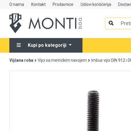
O nama
Kontakt
Prodavnice
Uslovi korišćenja
Dosta
Alati
Elektrooprema
Kupi po kategoriji
Grijanje i klimatizacija
Vijčana roba
Vijci sa metričkim navojem
Imbus vijci DIN 912 i 
Mjerno-regulaciona oprema
RASPRODAJA
Rasvjeta
Tehnička hemija i kućni program
Videonadzor
Vijčana roba