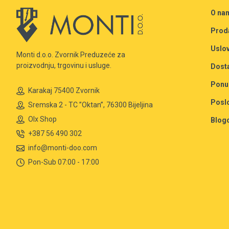
O na
Prod
Uslov
Monti d.o.o. Zvornik Preduzeće za
proizvodnju, trgovinu i usluge.
Dost
Ponu
Karakaj 75400 Zvornik
Posl
Sremska 2 - TC ”Oktan”, 76300 Bijeljina
Olx Shop
Blog
+387 56 490 302
info@monti-doo.com
Pon-Sub 07:00 - 17:00