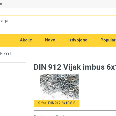
va
Akcije
Novo
Izdvojeno
Popula
DIN 7991
DIN 912 Vijak imbus 6x
Šifra:
DIN912 6x10 8.8