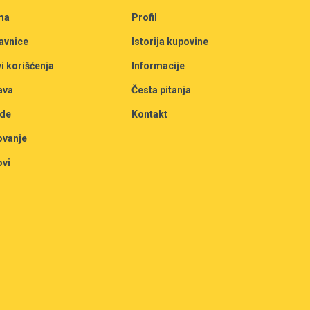
ma
Profil
avnice
Istorija kupovine
i korišćenja
Informacije
ava
Česta pitanja
de
Kontakt
ovanje
ovi