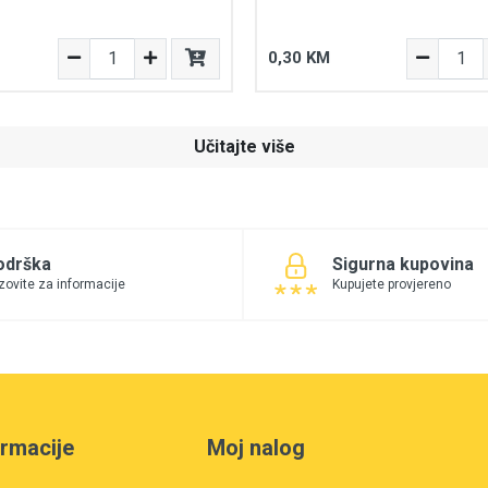
0,30 KM
Učitajte više
odrška
Sigurna kupovina
zovite za informacije
Kupujete provjereno
ormacije
Moj nalog