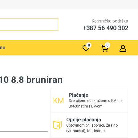
Korisnička podrška
+387 56 490 302
0
0
rno
10 8.8 bruniran
Plaćanje
Sve cijene su izražene u KM sa
uračunatim PDV-om.
Opcije plaćanja
Gotovinom pri isporuci, Žiralno
(virmanski), Karticama