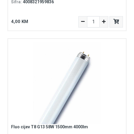
Šifra:
4008321959836
4,00 KM
Fluo cijev T8 G13 58W 1500mm 4000lm