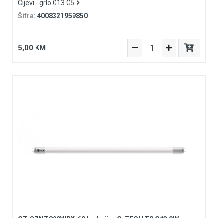
Cijevi - grlo G13 G5
Šifra:
4008321959850
5,00 KM