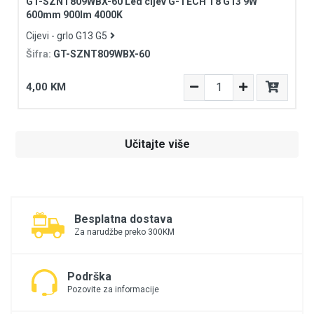
GT-SZNT809WBX-60 Led cijev G-TECH T8 G13 9W
600mm 900lm 4000K
Cijevi - grlo G13 G5
Šifra:
GT-SZNT809WBX-60
4,00 KM
Učitajte više
Besplatna dostava
Za narudžbe preko 300KM
Podrška
Pozovite za informacije