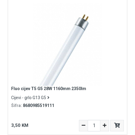
Fluo cijev T5 G5 28W 1160mm 2350lm
Cijevi - grlo G13 G5
Šifra:
8680985519111
3,50 KM