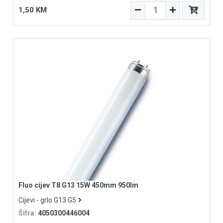
1,50 KM
Fluo cijev T8 G13 15W 450mm 950lm
Cijevi - grlo G13 G5
Šifra:
4050300446004