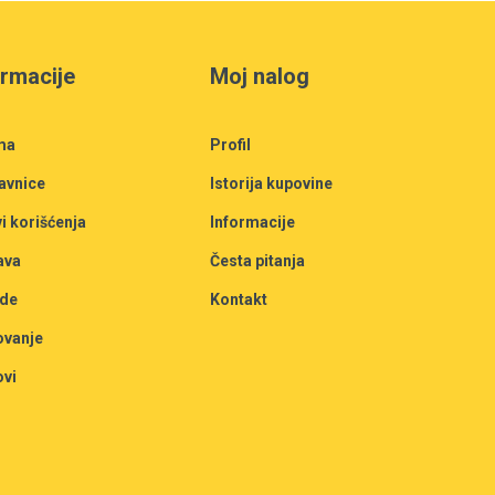
ormacije
Moj nalog
ma
Profil
avnice
Istorija kupovine
i korišćenja
Informacije
ava
Česta pitanja
de
Kontakt
ovanje
ovi