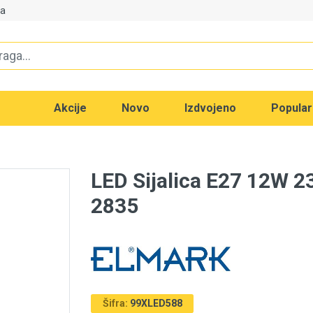
va
Akcije
Novo
Izdvojeno
Popula
LED Sijalica E27 12W 
2835
Šifra:
99XLED588