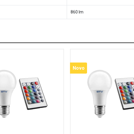
860 lm
Novo