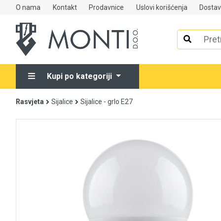
O nama
Kontakt
Prodavnice
Uslovi korišćenja
Dosta
Alati
Elektrooprema
Kupi po kategoriji
Grijanje i klimatizacija
Rasvjeta
Sijalice
Sijalice - grlo E27
Mjerno-regulaciona oprema
RASPRODAJA
Rasvjeta
Tehnička hemija i kućni program
Videonadzor
Vijčana roba