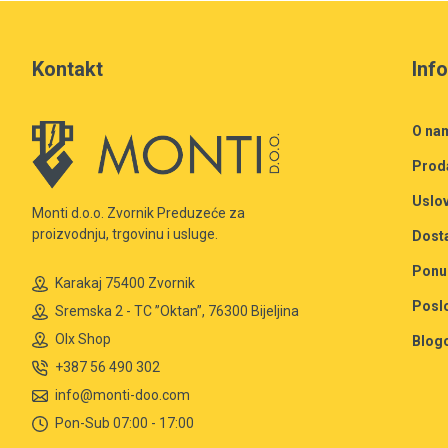
Kontakt
Inf
O na
Prod
Uslov
Monti d.o.o. Zvornik Preduzeće za
proizvodnju, trgovinu i usluge.
Dost
Ponu
Karakaj 75400 Zvornik
Posl
Sremska 2 - TC ”Oktan”, 76300 Bijeljina
Olx Shop
Blog
+387 56 490 302
info@monti-doo.com
Pon-Sub 07:00 - 17:00