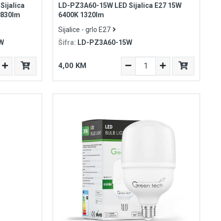
ijalica
LD-PZ3A60-15W LED Sijalica E27 15W
 830lm
6400K 1320lm
Sijalice - grlo E27
W
Šifra:
LD-PZ3A60-15W
4,00 KM