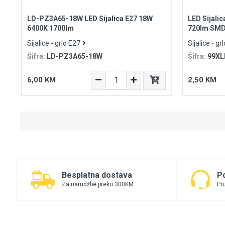
LD-PZ3A65-18W LED Sijalica E27 18W
LED Sijali
6400K 1700lm
720lm SMD
Sijalice - grlo E27
Sijalice - gr
Šifra:
LD-PZ3A65-18W
Šifra:
99XL
6,00 KM
2,50 KM
Besplatna dostava
P
Za narudžbe preko 300KM
Po