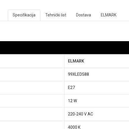
Specifikacija
Tehnički list
Dostava
ELMARK
ELMARK
99XLED588
E27
12 W
220-240 V AC
4000 K