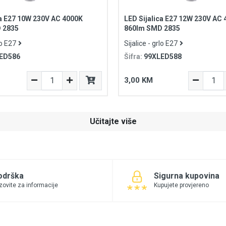
ca E27 10W 230V AC 4000K
LED Sijalica E27 12W 230V AC
 2835
860lm SMD 2835
lo E27
Sijalice - grlo E27
ED586
Šifra:
99XLED588
3,00 KM
Učitajte više
odrška
Sigurna kupovina
zovite za informacije
Kupujete provjereno