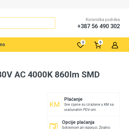
Korisnička podrška
+387 56 490 302
0
0
rno
230V AC 4000K 860lm SMD
Plaćanje
Sve cijene su izražene u KM sa
uračunatim PDV-om.
Opcije plaćanja
Gotovinom pri isporuci, Žiralno