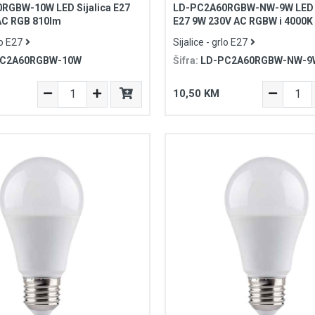
RGBW-10W LED Sijalica E27
LD-PC2A60RGBW-NW-9W LED S
AC RGB 810lm
E27 9W 230V AC RGBW i 4000K
lo E27
Sijalice - grlo E27
PC2A60RGBW-10W
Šifra:
LD-PC2A60RGBW-NW-9
10,50 KM