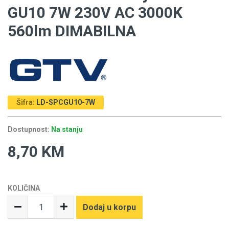
GU10 7W 230V AC 3000K
560lm DIMABILNA
Šifra:
LD-SPCGU10-7W
Dostupnost:
Na stanju
8,70 KM
KOLIČINA
Dodaj u korpu