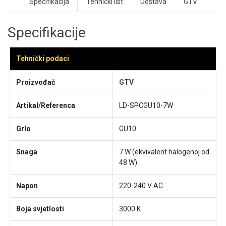
Specifikacija
Tehnički list
Dostava
GTV
Specifikacije
Tehnički podaci
Proizvođač
GTV
Artikal/Referenca
LD-SPCGU10-7W
Grlo
GU10
Snaga
7 W (ekvivalent halogenoj od
48 W)
Napon
220-240 V AC
Boja svjetlosti
3000 K