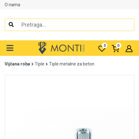
O nama
Alati
Elektrooprema
0
0
Grijanje i klimatizacija
Vijčana roba
Tiple
Tiple metalne za beton
Mjerno-regulaciona oprema
RASPRODAJA
Rasvjeta
Tehnička hemija i kućni program
Videonadzor
Vijčana roba