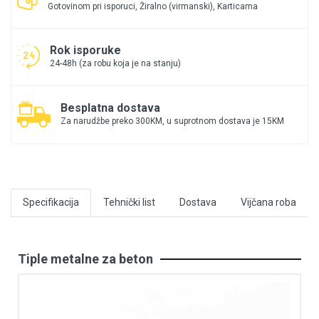
Gotovinom pri isporuci, Žiralno (virmanski), Karticama
Rok isporuke
24-48h (za robu koja je na stanju)
Besplatna dostava
Za narudžbe preko 300KM, u suprotnom dostava je 15KM
Specifikacija
Tehnički list
Dostava
Vijčana roba
Tiple metalne za beton