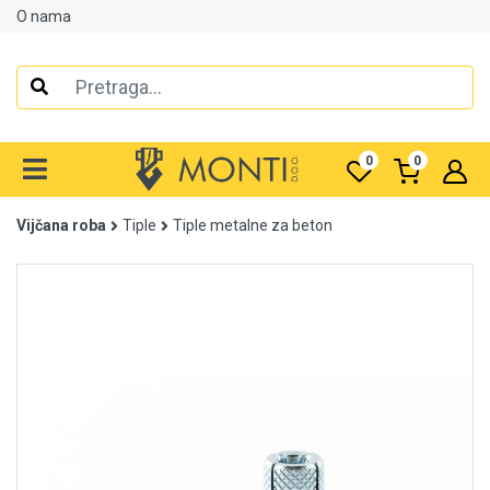
O nama
Alati
Elektrooprema
0
0
Grijanje i klimatizacija
Vijčana roba
Tiple
Tiple metalne za beton
Mjerno-regulaciona oprema
RASPRODAJA
Rasvjeta
Tehnička hemija i kućni program
Videonadzor
Vijčana roba