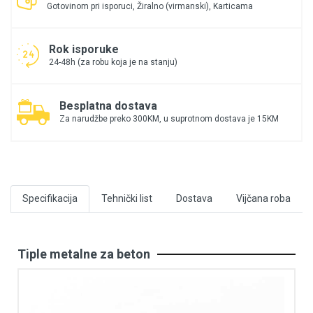
Gotovinom pri isporuci, Žiralno (virmanski), Karticama
Rok isporuke
24-48h (za robu koja je na stanju)
Besplatna dostava
Za narudžbe preko 300KM, u suprotnom dostava je 15KM
Specifikacija
Tehnički list
Dostava
Vijčana roba
Tiple metalne za beton