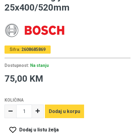
25x400/520mm
Šifra:
2608685869
Dostupnost:
Na stanju
75,00 KM
KOLIČINA
Dodaj u korpu
Dodaj u listu želja