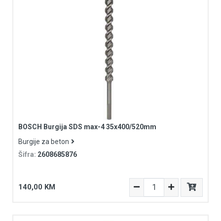
BOSCH Burgija SDS max-4 35x400/520mm
Burgije za beton
Šifra:
2608685876
140,00 KM