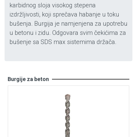
karbidnog sloja visokog stepena
izdržljivosti, koji sprečava habanje u toku
bušenja. Burgija je namjenjena za upotrebu
u betonu i zidu. Odgovara svim čekićima za
bušenje sa SDS max sistemima držača.
Burgije za beton