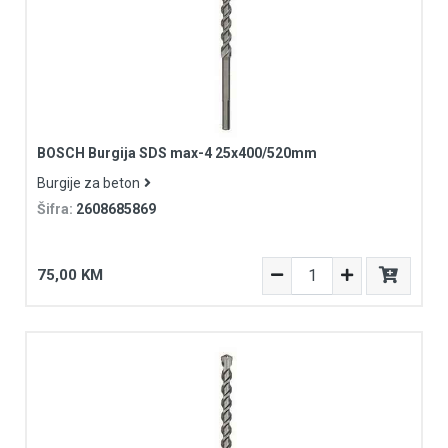
BOSCH Burgija SDS max-4 25x400/520mm
Burgije za beton
Šifra:
2608685869
75,00 KM