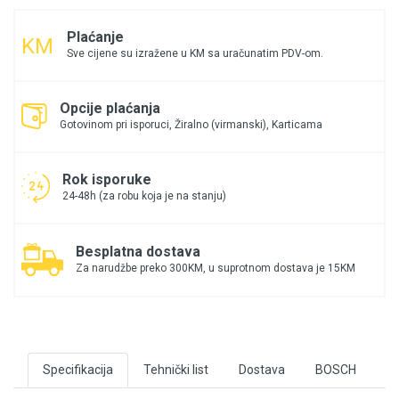
Plaćanje
Sve cijene su izražene u KM sa uračunatim PDV-om.
Opcije plaćanja
Gotovinom pri isporuci, Žiralno (virmanski), Karticama
Rok isporuke
24-48h (za robu koja je na stanju)
Besplatna dostava
Za narudžbe preko 300KM, u suprotnom dostava je 15KM
Specifikacija
Tehnički list
Dostava
BOSCH