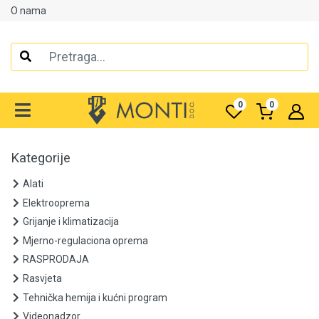
O nama
Alati
Elektrooprema
0
0
Grijanje i klimatizacija
Mjerno-regulaciona oprema
Kategorije
RASPRODAJA
Alati
Elektrooprema
Rasvjeta
Grijanje i klimatizacija
Mjerno-regulaciona oprema
Tehnička hemija i kućni program
RASPRODAJA
Videonadzor
Rasvjeta
Tehnička hemija i kućni program
Vijčana roba
Videonadzor