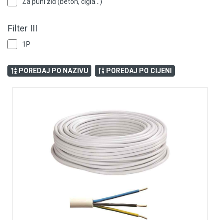
Za puni zid (beton, cigla...)
Filter III
1P
POREDAJ PO NAZIVU
POREDAJ PO CIJENI