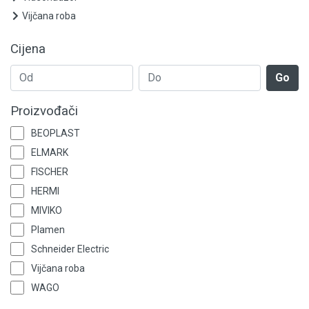
Vijčana roba
Cijena
Go
Proizvođači
BEOPLAST
ELMARK
FISCHER
HERMI
MIVIKO
Plamen
Schneider Electric
Vijčana roba
WAGO