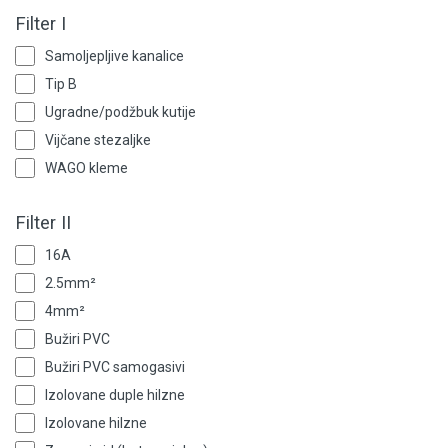
Filter I
Samoljepljive kanalice
Tip B
Ugradne/podžbuk kutije
Vijčane stezaljke
WAGO kleme
Filter II
16A
2.5mm²
4mm²
Bužiri PVC
Bužiri PVC samogasivi
Izolovane duple hilzne
Izolovane hilzne