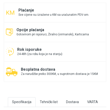
Plaćanje
Sve cijene su izražene u KM sa uračunatim PDV-om.
Opcije plaćanja
Gotovinom pri isporuci, Žiralno (virmanski), Karticama
Rok isporuke
24-48h (za robu koja je na stanju)
Besplatna dostava
Za narudžbe preko 300KM, u suprotnom dostava je 15KM
Specifikacija
Tehnički list
Dostava
VARTA