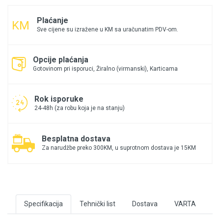
Plaćanje
Sve cijene su izražene u KM sa uračunatim PDV-om.
Opcije plaćanja
Gotovinom pri isporuci, Žiralno (virmanski), Karticama
Rok isporuke
24-48h (za robu koja je na stanju)
Besplatna dostava
Za narudžbe preko 300KM, u suprotnom dostava je 15KM
Specifikacija
Tehnički list
Dostava
VARTA