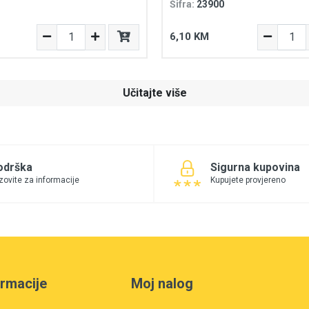
Šifra:
23900
6,10 KM
Učitajte više
odrška
Sigurna kupovina
zovite za informacije
Kupujete provjereno
ormacije
Moj nalog