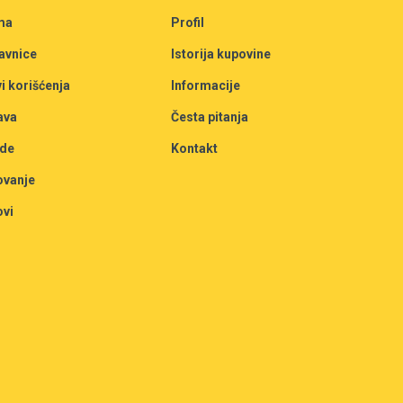
ma
Profil
avnice
Istorija kupovine
i korišćenja
Informacije
ava
Česta pitanja
de
Kontakt
ovanje
ovi