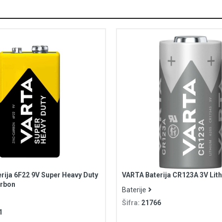
rija 6F22 9V Super Heavy Duty
VARTA Baterija CR123A 3V Lit
arbon
Baterije
Šifra:
21766
1