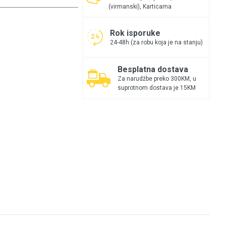
(virmanski), Karticama
Rok isporuke
24-48h (za robu koja je na stanju)
Besplatna dostava
Za narudžbe preko 300KM, u
suprotnom dostava je 15KM