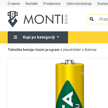
O nama
Kontakt
Prodavnice
Uslovi korišćenja
Dosta
Alati
Elektrooprema
Kupi po kategoriji
Grijanje i klimatizacija
Tehnička hemija i kućni program
placeHolder
Baterije
Mjerno-regulaciona oprema
RASPRODAJA
Rasvjeta
Tehnička hemija i kućni program
Videonadzor
Vijčana roba