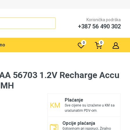
Korisnička podrška
+387 56 490 302
0
0
rno
AAA 56703 1.2V Recharge Accu
iMH
Plaćanje
Sve cijene su izražene u KM sa
uračunatim PDV-om.
Opcije plaćanja
Gotovinom pri isporuci, Žiralno