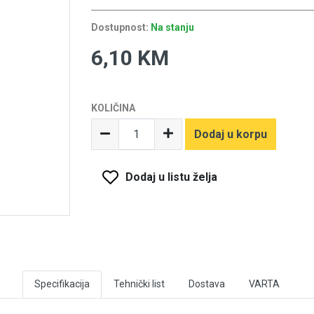
Dostupnost:
Na stanju
6,10 KM
KOLIČINA
Dodaj u korpu
Dodaj u listu želja
Specifikacija
Tehnički list
Dostava
VARTA