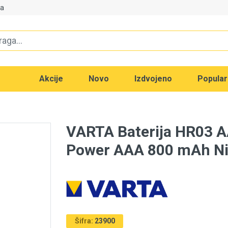
va
Akcije
Novo
Izdvojeno
Popula
VARTA Baterija HR03 
Power AAA 800 mAh N
Šifra:
23900