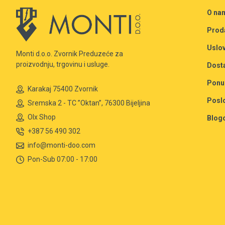
O na
Prod
Uslov
Monti d.o.o. Zvornik Preduzeće za
proizvodnju, trgovinu i usluge.
Dost
Ponu
Karakaj 75400 Zvornik
Posl
Sremska 2 - TC ”Oktan”, 76300 Bijeljina
Olx Shop
Blog
+387 56 490 302
info@monti-doo.com
Pon-Sub 07:00 - 17:00